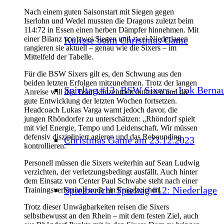
Nach einem guten Saisonstart mit Siegen gegen
Iserlohn und Wedel mussten die Dragons zuletzt beim
114:72 in Essen einen herben Dämpfer hinnehmen. Mit
Kulisse beim Christmas Game
einer Bilanz von zwei Siegen und zwei Niederlagen
rangieren sie aktuell – genau wie die Sixers – im
Mittelfeld der Tabelle.
Für die BSW Sixers gilt es, den Schwung aus den
beiden letzten Erfolgen mitzunehmen. Trotz der langen
Spieltag #13: BSW Sixers - Lok Berna
Anreise will das Team konzentriert auftreten und die
gute Entwicklung der letzten Wochen fortsetzen.
Headcoach Lukas Varga warnt jedoch davor, die
jungen Rhöndorfer zu unterschätzen: „Rhöndorf spielt
mit viel Energie, Tempo und Leidenschaft. Wir müssen
defensiv diszipliniert agieren und das Rebounding
Christmas Game am 23.12.2023
kontrollieren.“
Personell müssen die Sixers weiterhin auf Sean Ludwig
verzichten, der verletzungsbedingt ausfällt. Auch hinter
dem Einsatz von Center Paul Schwabe steht nach einer
Spielbericht Spieltag #12: Niederlage
Trainingsverletzung noch ein Fragezeichen.
Trotz dieser Unwägbarkeiten reisen die Sixers
selbstbewusst an den Rhein – mit dem festen Ziel, auch