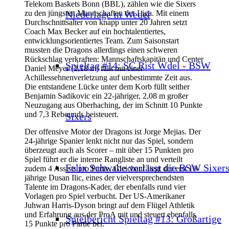
Telekom Baskets Bonn (BBL), zählen wie die Sixers
Niederlage in Wedel
zu den jüngsten Mannschaften der Liga. Mit einem
Durchschnittsalter von knapp unter 20 Jahren setzt
Coach Max Becker auf ein hochtalentiertes,
entwicklungsorientiertes Team. Zum Saisonstart
mussten die Dragons allerdings einen schweren
Rückschlag verkraften: Mannschaftskapitän und Center
Spieltag #14: SC Rist Wdel - BSW
Daniel Meyer (2,18 m) fällt mit einer
Achillessehnenverletzung auf unbestimmte Zeit aus.
Die entstandene Lücke unter dem Korb füllt seither
Benjamin Sadikovic ein 22-jähriger, 2,08 m großer
Neuzugang aus Oberhaching, der im Schnitt 10 Punkte
und 7,3 Rebounds beisteuert.
Sixers
Der offensive Motor der Dragons ist Jorge Mejias. Der
24-jährige Spanier lenkt nicht nur das Spiel, sondern
überzeugt auch als Scorer – mit über 15 Punkten pro
Spiel führt er die interne Rangliste an und verteilt
Felix Schwabe verlässt die BSW Sixer
zudem 4 Assists pro Partie. Gleichauf liegt der erst 16-
jährige Dusan Ilic, eines der vielversprechendsten
Talente im Dragons-Kader, der ebenfalls rund vier
Vorlagen pro Spiel verbucht. Der US-Amerikaner
Juhwan Harris-Dyson bringt auf dem Flügel Athletik
und Erfahrung aus der ProA mit und steuert ebenfalls
Spielbericht Spieltag #13: Großartige
15 Punkte pro Partie bei.