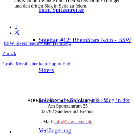
aus Rhöndorf Punkte mit in den Sixers-Dom zu bringen
und den dritten Sieg in Serie zu feiern.
beim Spitzenreiter
Spieltag #12: RheinStars Köln - BSW
BSW Sixers feiern ersten Heimsieg
Zurück
Große Moral, aber kein Happy End
Sixers
Spielbericht Spieltag #11: Sieg in der
BG Bitterfeld-Sandersdorf-Wolfen 06 e.V.
Am Sportzentrum 25
06792 Sandersdorf-Brehna
Mail:
info@bsw-sixers.de
Verlängerung