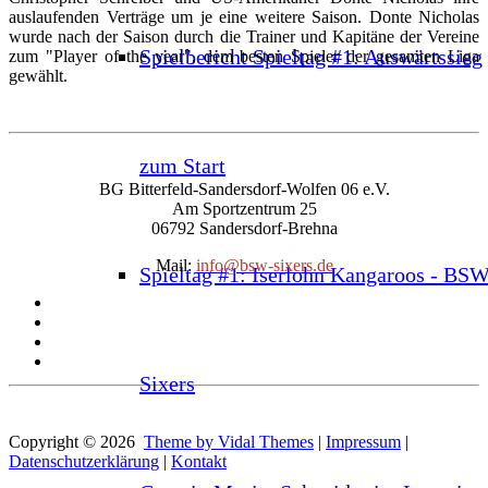
auslaufenden Verträge um je eine weitere Saison. Donte Nicholas
wurde nach der Saison durch die Trainer und Kapitäne der Vereine
Spielbericht Spieltag #1: Auswärtssieg
zum "Player of the year", dem besten Spieler der gesamten Liga
gewählt.
zum Start
BG Bitterfeld-Sandersdorf-Wolfen 06 e.V.
Am Sportzentrum 25
06792 Sandersdorf-Brehna
Mail:
info@bsw-sixers.de
Spieltag #1: Iserlohn Kangaroos - BS
Sixers
Copyright © 2026
Theme by Vidal Themes
|
Impressum
|
Datenschutzerklärung
|
Kontakt