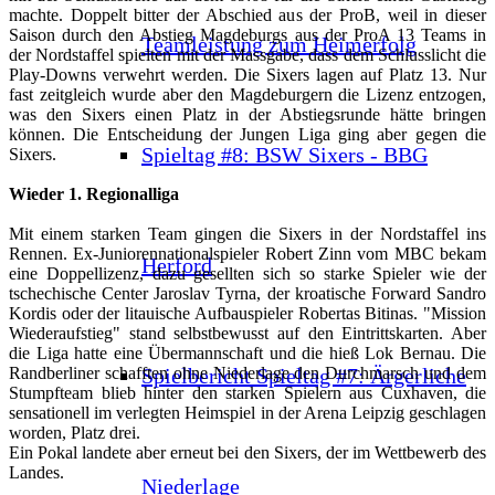
machte. Doppelt bitter der Abschied aus der ProB, weil in dieser
Saison durch den Abstieg Magdeburgs aus der ProA 13 Teams in
Teamleistung zum Heimerfolg
der Nordstaffel spielten mit der Massgabe, dass dem Schlusslicht die
Play-Downs verwehrt werden. Die Sixers lagen auf Platz 13. Nur
fast zeitgleich wurde aber den Magdeburgern die Lizenz entzogen,
was den Sixers einen Platz in der Abstiegsrunde hätte bringen
können. Die Entscheidung der Jungen Liga ging aber gegen die
Spieltag #8: BSW Sixers - BBG
Sixers.
Wieder 1. Regionalliga
Mit einem starken Team gingen die Sixers in der Nordstaffel ins
Rennen. Ex-Juniorennationalspieler Robert Zinn vom MBC bekam
Herford
eine Doppellizenz, dazu gesellten sich so starke Spieler wie der
tschechische Center Jaroslav Tyrna, der kroatische Forward Sandro
Kordis oder der litauische Aufbauspieler Robertas Bitinas. "Mission
Wiederaufstieg" stand selbstbewusst auf den Eintrittskarten. Aber
die Liga hatte eine Übermannschaft und die hieß Lok Bernau. Die
Spielbericht Spieltag #7: Ärgerliche
Randberliner schafften ohne Niederlage den Durchmarsch und dem
Stumpfteam blieb hinter den starken Spielern aus Cuxhaven, die
sensationell im verlegten Heimspiel in der Arena Leipzig geschlagen
worden, Platz drei.
Ein Pokal landete aber erneut bei den Sixers, der im Wettbewerb des
Landes.
Niederlage