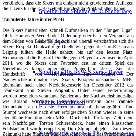
verkünden, dass die Sixers mit einigen nicht gravierenden Auflagen
die Lizenz für die 2. Basketball Bundesliga ProB erhalten haben.
Spielbericht Spieltag #10: Niederlage
Turbulente Jahre in der ProB
Die Sixers hinterließen schnell Duftmarken in der "Jungen Liga".
Ob in Hannover, Wedel oder Oldenburg oder bei den Vereinen aus
im Topspiel
dem Süden von Basketballdeutschland überall verschafften sich die
Sixers Respekt. Denkwürdige Duelle wie gegen die Uni-Riesen aus
Leipzig füllten die Halle nahezu bis auf den letzten Platz.
Herausragend die Play-off Duelle gegen Bayer Leverkusen im April
2014, wo die Sixers dem Favoriten erst im dritten Spiel des
Viertelfinales knapp unterlagen. Prägend in dieser Zeit die
Spieltag #10: BSW Sixers - Bayer
Handschrift von Headcoach Tino Stumpf. Der
Nachwuchskoordinator des Sixers Kooperationspartners MBC
übernahm nach einer Niederlagenserie im Dezember 2012 das
Traineramt von Steven Arigbabu. Unter seiner Federführung
wurden besonders veranlagte Spieler aus der Nachwuchsbundesliga
Giants Leverkusen
wie Roland Winterstein, Alexander Herrmann oder Yannick
Hennelotter an die erste Herrenmannschaft herangeführt. Tino
Stumpf wechselte nach einer erfolgreichen Saison wieder in seine
eigentliche Funktion beim MBC. Doch nicht für lange Zeit, denn
sein Nachfolger, Torsten Schierenbeck, hatte einen klassischen
Fehlstart und wurde erneut von Tino Stumpf abgelöst. Zu diesem
Spielbericht Spieltag #9: Auswärtssieg
Zeitpunkt hatte Manager Maik Leuschner bereits das Präsidentenamt