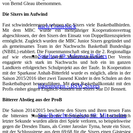
von Bernd Gleau übernommen.
Die Sixers im Aufwind
Fast schwindelerregend nahmen die Sixers viele Basketballhürden.
nach Comeback
Mit dem MBC wurde ein mehrjähriger Kooperationsvertrag
abgeschlossen, der den Sixers den Einsatz von Doppellizenzspielern
ermöglicht. Zugleich wurden die MBC Junior Sixers gegründet und
als gemeinsames Team in der Nachwuchs Basketball Bundesliga
(NBBL) etabliert. Die Frauenmannschaft stieg in die 2. Regionalliga
Spieltag #9: Ademax Ballers
auf wie ebenfalls die zweite Männermannschaft. Der Verein
engagierte sich stark im Nachwuchs und hob ein im ganzen
Landkreis erfolgreiches Schulprojekt aus der Taufe. In Kooperation
mit der Sparkasse Anhalt-Bitterfeld wurde es möglich, allein in der
Saison 2015/2016 über zwei Tausend Kinder in den Schulen an den
Basketballsport heranzuführen. Mit dem Basketballkontakt mit den
Ibbenbüren - BSW Sixers
Profis einher gingen Englisch-Stunden mit Sixers Star DJ Bennett.
Bitterer Abstieg aus der ProB
Die Saison 2014/2015 bescherte den Sixers und ihren treuen Fans
Spielbericht Spieltag #8: Mit starker
die bittersten Stunden in der Vereingeschichte. In buchstäblich
letzter Sekunde wurden allein drei Spiele verloren, so beispielsweise
gegen die Dresden Titans, als Center Jaroslav Tyrna, heute ein Sixer,
mit der Schlusssirene aus dem 69:68 für die Sixers einen Gästesieg