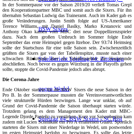
In der Sommerpause vor der Saison 2019/20 verließ Tomas Grepl
den Kooperationspartner MBC und somit auch die Sixers. Für ihn
übernahm Sebastian Ludwig das Traineramt. Auch im Kader gab es
große Veränderungen. Justin Smith folgte auf US-Amerikaner
Terence Williams, mit Daniel Baslky, Marko Krstanovic und
BSW Sixers
Anthony Okao kamen vom MBC drei neue Doppellizenzspieler
dazu. Nach dem großen Umbruch im Sommer folgte Ende
September das erste Heimspiel gegen Itzehoe. Der 93:74 Heimsieg
sollte der Startschuss für eine tolle Saison sein. Zwischenzeitlich
grüßten die Sixers gar von der Tabellenspitze, musste nach einer
Spielbericht Spieltag #4: Zittersieg
schwachen Rückrunde aber als Tabellensiebter die Hauptrunde
abschließen. Noch bevor es gegen Würzburg in die Playoffs gehen
sollte, stoppte die Covid-Pandemie jedoch alles abrupt.
Die Corona-Jahre
gegen Wedel
Ende Oktober startete für die BSW Sixers die neue Saison in der
Pro B. In der Sommerpause mussten die Vereinsverantwortlichen
viele strukturelle Hürden bezwingen. Lange war unklar, ob auf
Grund der Covid-Pandemie die Saison überhaupt starten würde.
Trotzdem gelang es dem Management den Kader mit MBC-
Legende Djorde Pantelic zu verstärken. Kurz vor Saisonbeginn kam
Spieltag #4: BSW Sixers - SC Rist
zudem mit Lucien Schmikale ein Pro A erfahrenen Guard. Sportlich
starteten die Sixers mit einer Niederlage in Wedel, um postwenden
im ersten Heimspiel Iserlohn zu bezwingen. Es sollte das letzte