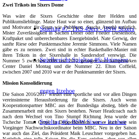
Zwei Trikots im Sixers Dome
Was wäre die Sixers Geschichte ohne ihre Helden und
Publikumslieblinge. Matze Haut war so einer, glänzend im Aufbau
und Motivator für Team wie Publikum. Sascha Ansehl natürlich,
Spieltag #7: TKS 49ers - BSW Sixers
Mister Zuverlässigkeit in Sachen Dreier oder Frieder Diestelhorst,
Kraftpaket und unberechenbares Energiebündel. Nate Gerwig, der
sanfte Riese oder Punktemaschine Jeremie Simmons. Viele Namen
gäbe es zu nennen. Zwei sind in echter Basketballer-Manier mit
ihren Trikots in der Sixershalle in Sandersdorf verewigt. Die
Spielbericht Spieltag #6: Heimsieg
Nummer 5 zwischen 2006 und 2012 getragen vom kampfstarken
Center Daniel Montag und die Nummer 22. Elton Coffield,
zwischen 2007 und 2010 war er der Punktesammler der Sixers.
Mission Konsolidierung
gegen Itzehoe
Die Saison 2016/2017 wieder eine sportliche und vor allen Dingen
vereinsinterne Herausforderung für die Sixers. Auch wenn
Kooperationspartner MBC aus der Bundesliga abstieg, blieb die
Zusammenarbeit mit den Sixers bestehen. Neuer Headcoach nach
nach dem Wechsel von Tino Stumpf Richtung Jena wurde der
Spieltag #6: BSW Sixers - Itzehoe
Tscheche Tomas Grepl. In Doppelfunktion war er auch wie sein
Vorgänger Nachwuchskoordinator beim MBC. Neu in der Saison
war auch das Ziel, das Präsident Maik Leuschner vorgegeben hat.
Natürlich eine tolle Saison für die Fans spielen, aber vor allen