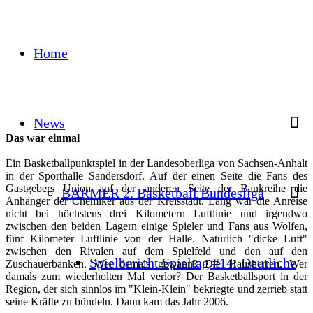
Home
News
Das war einmal
Ein Basketballpunktspiel in der Landesoberliga von Sachsen-Anhalt
in der Sporthalle Sandersdorf. Auf der einen Seite die Fans des
Gastgebers Union auf der anderen Seite der Bankreihe die
BARMER 2. Basketball Bundesliga
Anhänger der Chemiker aus der Kreisstadt. Lang war die Anreise
nicht bei höchstens drei Kilometern Luftlinie und irgendwo
zwischen den beiden Lagern einige Spieler und Fans aus Wolfen,
fünf Kilometer Luftlinie von der Halle. Natürlich "dicke Luft"
zwischen den Rivalen auf dem Spielfeld und den auf den
Spielbericht Spieltag #14: Deutliche
Zuschauerbänken. Wer damals gewann? Die Hausherren. Wer
damals zum wiederholten Mal verlor? Der Basketballsport in der
Region, der sich sinnlos im "Klein-Klein" bekriegte und zerrieb statt
seine Kräfte zu bündeln. Dann kam das Jahr 2006.