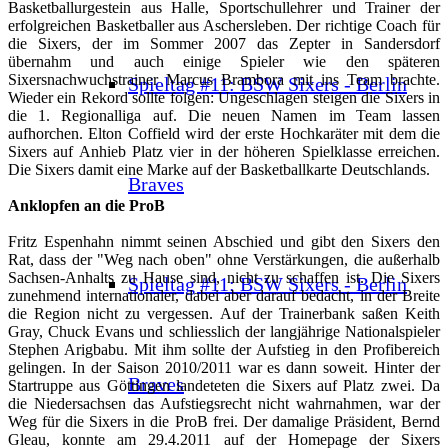
Basketballurgestein aus Halle, Sportschullehrer und Trainer der
erfolgreichen Basketballer aus Aschersleben. Der richtige Coach für
die Sixers, der im Sommer 2007 das Zepter in Sandersdorf
übernahm und auch einige Spieler wie den späteren
Sixersnachwuchstrainer Marcus Brambora mit ins Team brachte.
Spieltag #11: BSW Sixers - Berlin
Wieder ein Rekord sollte folgen: Ungeschlagen steigen die Sixers in
die 1. Regionalliga auf. Die neuen Namen im Team lassen
aufhorchen. Elton Coffield wird der erste Hochkaräter mit dem die
Sixers auf Anhieb Platz vier in der höheren Spielklasse erreichen.
Die Sixers damit eine Marke auf der Basketballkarte Deutschlands.
Braves
Anklopfen an die ProB
Fritz Espenhahn nimmt seinen Abschied und gibt den Sixers den
Rat, dass der "Weg nach oben" ohne Verstärkungen, die außerhalb
Sachsen-Anhalts zu Hause sind, nicht zu schaffen ist. Die Sixers
Spieltag #11: BSW Sixers - Berlin
zunehmend internationaler, dabei aber darauf bedacht, in der Breite
die Region nicht zu vergessen. Auf der Trainerbank saßen Keith
Gray, Chuck Evans und schliesslich der langjährige Nationalspieler
Stephen Arigbabu. Mit ihm sollte der Aufstieg in den Profibereich
gelingen. In der Saison 2010/2011 war es dann soweit. Hinter der
Braves
Startruppe aus Göttingen landeteten die Sixers auf Platz zwei. Da
die Niedersachsen das Aufstiegsrecht nicht wahrnahmen, war der
Weg für die Sixers in die ProB frei. Der damalige Präsident, Bernd
Gleau, konnte am 29.4.2011 auf der Homepage der Sixers