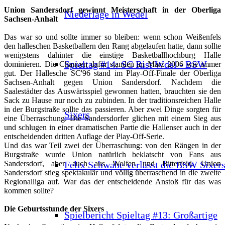
Union Sandersdorf gewinnt Meisterschaft in der Oberliga
Niederlage in Wedel
Sachsen-Anhalt
Das war so und sollte immer so bleiben: wenn schon Weißenfels
den halleschen Basketballern den Rang abgelaufen hatte, dann sollte
wenigstens dahinter die einstige Basketballhochburg Halle
Spieltag #14: SC Rist Wdel - BSW
dominieren. Die Chancen dafür standen im März 2006 wie immer
gut. Der Hallesche SC'96 stand im Play-Off-Finale der Oberliga
Sachsen-Anhalt gegen Union Sandersdorf. Nachdem die
Saalestädter das Auswärtsspiel gewonnen hatten, brauchten sie den
Sack zu Hause nur noch zu zubinden. In der traditionsreichen Halle
in der Burgstraße sollte das passieren. Aber zwei Dinge sorgten für
Sixers
eine Überraschung. Die Sandersdorfer glichen mit einem Sieg aus
und schlugen in einer dramatischen Partie die Hallenser auch in der
entscheidenden dritten Auflage der Play-Off-Serie.
Und das war Teil zwei der Überraschung: von den Rängen in der
Burgstraße wurde Union natürlich beklatscht von Fans aus
Felix Schwabe verlässt die BSW Sixer
Sandersdorf, aber auch aus Wolfen und Bitterfeld. Union
Sandersdorf stieg spektakulär und völlig überraschend in die zweite
Regionalliga auf. War das der entscheidende Anstoß für das was
kommen sollte?
Die Geburtsstunde der Sixers
Spielbericht Spieltag #13: Großartige