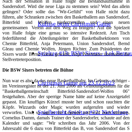
Nach der Sensation in Halle folgte die Bestandsaufnahme in
Sandersdorf. Wird die neue Liga zu stemmen sein? Wird das allein
gelingen? Oder sollte das "Wir-Gefühl" von Halle nicht dazu
führen, alte Schranken zwischen den Basketballern aus Sandersdorf,
Bitterfeld und Wolfen niederzureißen und einen neuen
Kulisse beim Christmas Game
gemeinsamen Verein auf den Weg zu bringen? Auf die Spielzeit
von Halle folgte eine genau so intensive Redezeit. Am Tisch
federführend die Abteilungsleiter der Basketballsektionen von
Chemie Bitterfeld, Anja Petermann, Union Sandersdorf, Bernd
Gleau und Chemie Wolfen, Jürgen Richter. Zum Präsidenten der
Spieltag #13: BSW Sixers - Lok Berna
Sixers wurde Bernd Gleau gewählt, Anja Petermann übernahm die
Stellvertreterposition.
Die BSW Sixers betreten die Bühne
Nun war es also da das neue Basketballbaby. Im Geburts- richtiger -
Christmas Game am 23.12.2023
im Vereinsregister ist der 21. Juni 2006 als Gründungsdatum für die
"Basketballgemeinschaft Bitterfeld-Sandersdorf-Wolfen 06"
festgehalten. Aber der sperrige Name hätte auf keine Anzeigetafel
gepasst. Ein knuffiges Kürzel musste her und schon rauchten die
Köpfe. Wizzards oder Magic wurden aufgerufen und wieder
Spielbericht Spieltag #12: Niederlage
verworfen. Und, so sagt es die Legende und wird auch stimmen,
Cornelius Damm, damals Trainer der Sandersdorfer, schaute auf den
Kalender und sagte: "Wir schreiben das Jahr 2006. Von der
Jahreszahl die 6 dazu von Bitterfeld das B, von Sandersdorf das S