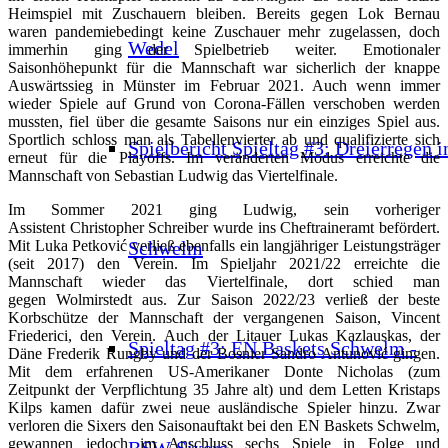
Heimspiel mit Zuschauern bleiben. Bereits gegen Lok Bernau
waren pandemiebedingt keine Zuschauer mehr zugelassen, doch
Wedel
immerhin ging der Spielbetrieb weiter. Emotionaler
Saisonhöhepunkt für die Mannschaft war sicherlich der knappe
Auswärtssieg in Münster im Februar 2021. Auch wenn immer
wieder Spiele auf Grund von Corona-Fällen verschoben werden
mussten, fiel über die gesamte Saisons nur ein einziges Spiel aus.
Sportlich schloss man als Tabellenvierter ab und qualifizierte sich
Spielbericht Spieltag #3: Dreierregen i
erneut für die Playoffs. Im veränderten Modus erreichte die
Mannschaft von Sebastian Ludwig das Viertelfinale.
Im Sommer 2021 ging Ludwig, sein vorheriger
Assistent Christopher Schreiber wurde ins Cheftraineramt befördert.
Schwelm
Mit Luka Petković verließ ebenfalls ein langjähriger Leistungsträger
(seit 2017) den Verein. Im Spieljahr 2021/22 erreichte die
Mannschaft wieder das Viertelfinale, dort schied man
gegen Wolmirstedt aus. Zur Saison 2022/23 verließ der beste
Korbschütze der Mannschaft der vergangenen Saison, Vincent
Friederici, den Verein. Auch der Litauer Lukas Kazlauskas, der
Spieltag #3: EN Baskets Schwelm -
Däne Frederik Rungby und der Bosnier Sandro Antunović gingen.
Mit dem erfahrenen US-Amerikaner Donte Nicholas (zum
Zeitpunkt der Verpflichtung 35 Jahre alt) und dem Letten Kristaps
Kilps kamen dafür zwei neue ausländische Spieler hinzu. Zwar
verloren die Sixers den Saisonauftakt bei den EN Baskets Schwelm,
gewannen jedoch im Anschluss sechs Spiele in Folge und
BSW Sixers