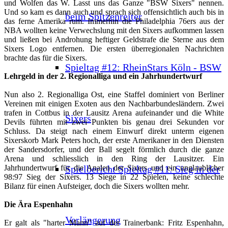
und Wolfen das W. Lasst uns das Ganze "BSW Sixers" nennen.
Und so kam es dann auch und sprach sich offensichtlich auch bis in
beim Spitzenreiter
das ferne Amerika rum. Immerhin die Philadelphia 76ers aus der
NBA wollten keine Verwechslung mit den Sixers aufkommen lassen
und ließen bei Androhung heftiger Geldstrafe die Sterne aus dem
Sixers Logo entfernen. Die ersten überregionalen Nachrichten
brachte das für die Sixers.
Spieltag #12: RheinStars Köln - BSW
Lehrgeld in der 2. Regionalliga und ein Jahrhundertwurf
Nun also 2. Regionalliga Ost, eine Staffel dominiert von Berliner
Vereinen mit einigen Exoten aus den Nachbarbundesländern. Zwei
trafen in Cottbus in der Lausitz Arena aufeinander und die White
Sixers
Devils führten mit zwei Punkten bis genau drei Sekunden vor
Schluss. Da steigt nach einem Einwurf direkt unterm eigenen
Sixerskorb Mark Peters hoch, der erste Amerikaner in den Diensten
der Sandersdorfer, und der Ball segelt förmlich durch die ganze
Arena und schliesslich in den Ring der Lausitzer. Ein
Spielbericht Spieltag #11: Sieg in der
Jahrhundertwurf für die Analen der Sixers und ein unglaublicher
98:97 Sieg der Sixers. 13 Siege in 22 Spielen, keine schlechte
Bilanz für einen Aufsteiger, doch die Sixers wollten mehr.
Die Ära Espenhahn
Verlängerung
Er galt als "harter Mann" auf der Trainerbank: Fritz Espenhahn,