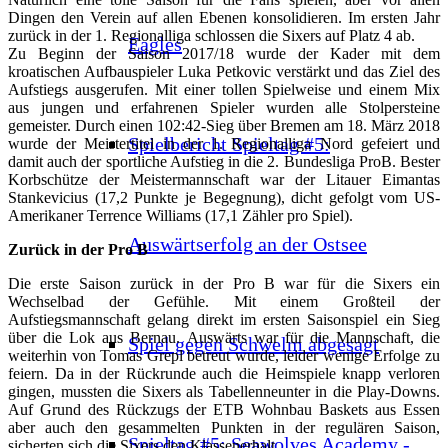
Dingen den Verein auf allen Ebenen konsolidieren. Im ersten Jahr
zurück in der 1. Regionalliga schlossen die Sixers auf Platz 4 ab.
Eagles
Zu Beginn der Saison 2017/18 wurde der Kader mit dem
kroatischen Aufbauspieler Luka Petkovic verstärkt und das Ziel des
Aufstiegs ausgerufen. Mit einer tollen Spielweise und einem Mix
aus jungen und erfahrenen Spieler wurden alle Stolpersteine
gemeister. Durch einen 102:42-Sieg über Bremen am 18. März 2018
Spielbericht Spieltag #5:
wurde der Meistertitel in der 1. Regionalliga Nord gefeiert und
damit auch der sportliche Aufstieg in die 2. Bundesliga ProB. Bester
Korbschütze der Meistermannschaft war der Litauer Eimantas
Stankevicius (17,2 Punkte je Begegnung), dicht gefolgt vom US-
Amerikaner Terrence Williams (17,1 Zähler pro Spiel).
Auswärtserfolg an der Ostsee
Zurück in der Pro B
Die erste Saison zurück in der Pro B war für die Sixers ein
Wechselbad der Gefühle. Mit einem Großteil der
Aufstiegsmannschaft gelang direkt im ersten Saisonspiel ein Sieg
über die Lok aus Bernau. Auswärts war für die Mannschaft, die
Spiel gegen Schwelm abgesagt
weiterhin von Tomas Grepl betreut wurde, leider wenige Erfolge zu
feiern. Da in der Rückrunde auch die Heimspiele knapp verloren
gingen, mussten die Sixers als Tabellenneunter in die Play-Downs.
Auf Grund des Rückzugs der ETB Wohnbau Baskets aus Essen
aber auch den gesammelten Punkten in der regulären Saison,
Spieltag #5: Seawolves Academy -
sicherten sich die Sixers den Klassenerhalt.