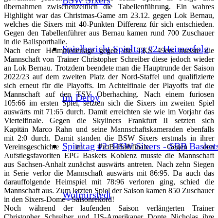
übernahmen zwischenzeitlich die Tabellenführung. Ein wahres
Highlight war das Christmas-Game am 23.12. gegen Lok Bernau,
welches die Sixers mit 40-Punkten Differenz für sich entschieden.
Gegen den Tabellenführer aus Bernau kamen rund 700 Zuschauer
in die Ballsporthalle.
Spielbericht Spieltag #2: Heimerfolg
Nach einer Heimniederlage gegen die TKS 49ers musste die
Mannschaft von Trainer Christopher Schreiber diese jedoch wieder
an Lok Bernau. Trotzdem beendete man die Hauptrunde der Saison
2022/23 auf dem zweiten Platz der Nord-Staffel und qualifizierte
sich erneut für die Playoffs. Im Achtelfinale der Playoffs traf die
Mannschaft auf den TSV Oberhaching. Nach einem furiosen
im Derby
105:66 im ersten Spiel, setzten sich die Sixers im zweiten Spiel
auswärts mit 71:65 durch. Damit erreichten sie wie im Vorjahr das
Viertelfinale. Gegen die Skyliners Frankfurt II setzten sich
Kapitän Marco Rahn und seine Mannschaftskameraden ebenfalls
mit 2:0 durch. Damit standen die BSW Sixers erstmals in ihrer
Spieltag #2: BSW Sixers - SBB Basket
Vereinsgeschichte im ProB-Halbfinale. Gegen den
Aufstiegsfavoriten EPG Baskets Koblenz musste die Mannschaft
aus Sachsen-Anhalt zunächst auswärts antreten. Nach zehn Siegen
in Serie verlor die Mannschaft auswärts mit 86:95. Da auch das
darauffolgende Heimspiel mit 78:96 verloren ging, schied die
Mannschaft aus. Zum letzten Spiel der Saison kamen 850 Zuschauer
Wolmirstedt
in den Sixers-Dome - Saisonrekord!
Noch während der laufenden Saison verlängerten Trainer
Christopher Schreiber und US-Amerikaner Donte Nicholas ihre