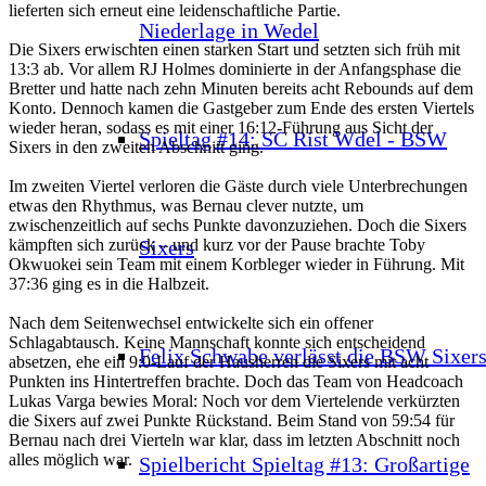
lieferten sich erneut eine leidenschaftliche Partie.
Niederlage in Wedel
Die Sixers erwischten einen starken Start und setzten sich früh mit
13:3 ab. Vor allem RJ Holmes dominierte in der Anfangsphase die
Bretter und hatte nach zehn Minuten bereits acht Rebounds auf dem
Konto. Dennoch kamen die Gastgeber zum Ende des ersten Viertels
wieder heran, sodass es mit einer 16:12-Führung aus Sicht der
Spieltag #14: SC Rist Wdel - BSW
Sixers in den zweiten Abschnitt ging.
Im zweiten Viertel verloren die Gäste durch viele Unterbrechungen
etwas den Rhythmus, was Bernau clever nutzte, um
zwischenzeitlich auf sechs Punkte davonzuziehen. Doch die Sixers
Sixers
kämpften sich zurück – und kurz vor der Pause brachte Toby
Okwuokei sein Team mit einem Korbleger wieder in Führung. Mit
37:36 ging es in die Halbzeit.
Nach dem Seitenwechsel entwickelte sich ein offener
Schlagabtausch. Keine Mannschaft konnte sich entscheidend
Felix Schwabe verlässt die BSW Sixer
absetzen, ehe ein 9:0-Lauf der Hausherren die Sixers mit acht
Punkten ins Hintertreffen brachte. Doch das Team von Headcoach
Lukas Varga bewies Moral: Noch vor dem Viertelende verkürzten
die Sixers auf zwei Punkte Rückstand. Beim Stand von 59:54 für
Bernau nach drei Vierteln war klar, dass im letzten Abschnitt noch
alles möglich war.
Spielbericht Spieltag #13: Großartige