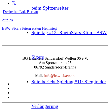
beim Spitzenreiter
Derby bei Lok Bernau
Zurück
BSW Sixers feiern ersten Heimsieg
Spieltag #12: RheinStars Köln - BSW
Sixers
BG Bitterfeld-Sandersdorf-Wolfen 06 e.V.
Am Sportzentrum 25
06792 Sandersdorf-Brehna
Mail:
info@bsw-sixers.de
Spielbericht Spieltag #11: Sieg in der
Verlängerung