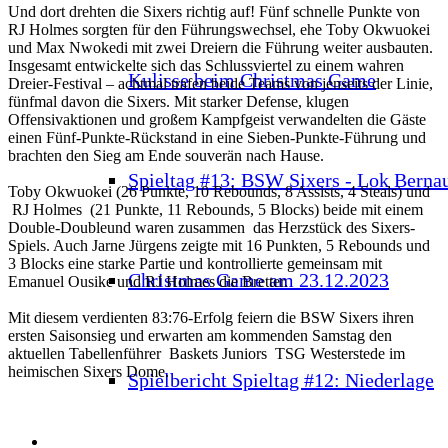
Und dort drehten die Sixers richtig auf! Fünf schnelle Punkte von
RJ Holmes sorgten für den Führungswechsel, ehe Toby Okwuokei
und Max Nwokedi mit zwei Dreiern die Führung weiter ausbauten.
Insgesamt entwickelte sich das Schlussviertel zu einem wahren
Kulisse beim Christmas Game
Dreier-Festival – achtmal trafen beide Teams von jenseits der Linie,
fünfmal davon die Sixers. Mit starker Defense, klugen
Offensivaktionen und großem Kampfgeist verwandelten die Gäste
einen Fünf-Punkte-Rückstand in eine Sieben-Punkte-Führung und
brachten den Sieg am Ende souverän nach Hause.
Spieltag #13: BSW Sixers - Lok Berna
Toby Okwuokei (26 Punkte, 10 Rebounds, 8 Assists, 4 Steals) und
RJ Holmes (21 Punkte, 11 Rebounds, 5 Blocks) beide mit einem
Double-Doubleund waren zusammen das Herzstück des Sixers-
Spiels. Auch Jarne Jürgens zeigte mit 16 Punkten, 5 Rebounds und
3 Blocks eine starke Partie und kontrollierte gemeinsam mit
Christmas Game am 23.12.2023
Emanuel Ousike und RJ Holmes die Bretter.
Mit diesem verdienten 83:76-Erfolg feiern die BSW Sixers ihren
ersten Saisonsieg und erwarten am kommenden Samstag den
aktuellen Tabellenführer Baskets Juniors TSG Westerstede im
heimischen Sixers Dome.
Spielbericht Spieltag #12: Niederlage