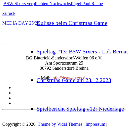
BSW Sixers verpflichten Nachwuchsflügel Paul Raabe
Zurück
Kulisse beim Christmas Game
MEDIA DAY 25/26
Spieltag #13: BSW Sixers - Lok Berna
BG Bitterfeld-Sandersdorf-Wolfen 06 e.V.
Am Sportzentrum 25
06792 Sandersdorf-Brehna
Mail:
info@bsw-sixers.de
Christmas Game am 23.12.2023
Spielbericht Spieltag #12: Niederlage
Copyright © 2026
Theme by Vidal Themes
|
Impressum
|