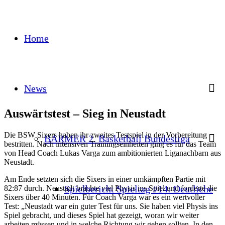
Home
News
Auswärtstest – Sieg in Neustadt
Die BSW Sixers haben ihr zweites Testspiel in der Vorbereitung
BARMER 2. Basketball Bundesliga
bestritten. Nach intensiven Trainingseinheiten ging es für das Team
von Head Coach Lukas Varga zum ambitionierten Liganachbarn aus
Neustadt.
Am Ende setzten sich die Sixers in einer umkämpften Partie mit
Spielbericht Spieltag #14: Deutliche
82:87 durch. Neustadt brachte viel Physis ins Spiel und forderte die
Sixers über 40 Minuten. Für Coach Varga war es ein wertvoller
Test: „Neustadt war ein guter Test für uns. Sie haben viel Physis ins
Spiel gebracht, und dieses Spiel hat gezeigt, woran wir weiter
arbeiten müssen und in welche Richtung wir gehen sollten. In den