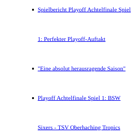
Spielbericht Playoff Achtelfinale Spiel
1: Perfekter Playoff-Auftakt
"Eine absolut herausragende Saison"
Playoff Achtelfinale Spiel 1: BSW
Sixers - TSV Oberhaching Tropics