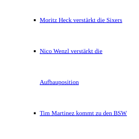
Moritz Heck verstärkt die Sixers
Nico Wenzl verstärkt die
Aufbauposition
Tim Martinez kommt zu den BSW