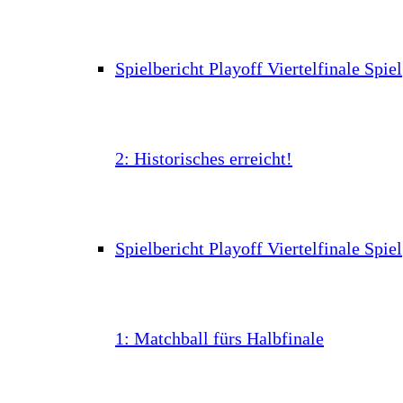
Spielbericht Playoff Viertelfinale Spiel
2: Historisches erreicht!
Spielbericht Playoff Viertelfinale Spiel
1: Matchball fürs Halbfinale