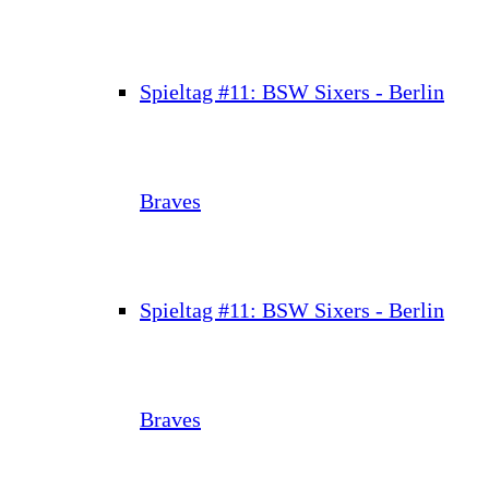
Spieltag #11: BSW Sixers - Berlin
Braves
Spieltag #11: BSW Sixers - Berlin
Braves