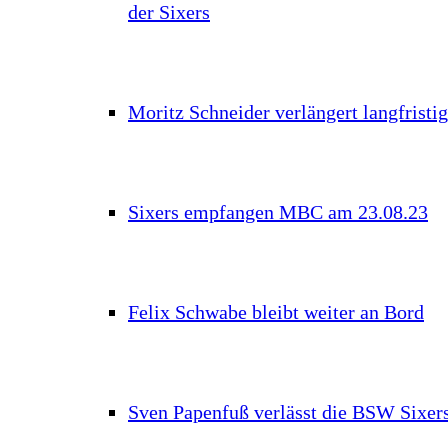
der Sixers
Moritz Schneider verlängert langfristig
Sixers empfangen MBC am 23.08.23
Felix Schwabe bleibt weiter an Bord
Sven Papenfuß verlässt die BSW Sixer