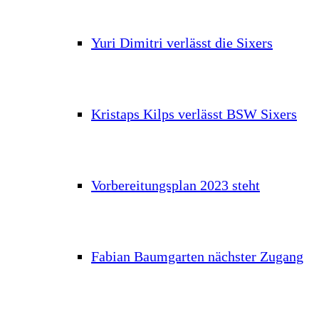
Yuri Dimitri verlässt die Sixers
Kristaps Kilps verlässt BSW Sixers
Vorbereitungsplan 2023 steht
Fabian Baumgarten nächster Zugang