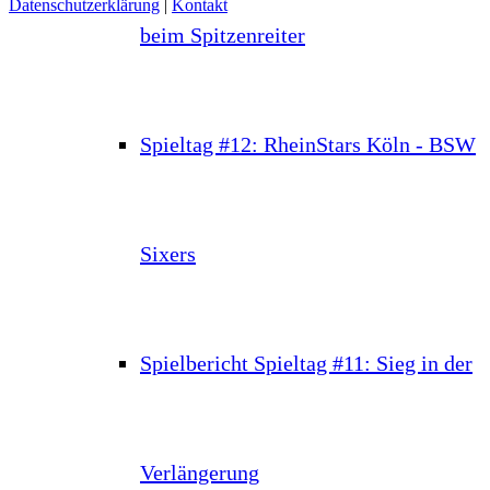
Datenschutzerklärung
|
Kontakt
beim Spitzenreiter
Spieltag #12: RheinStars Köln - BSW
Sixers
Spielbericht Spieltag #11: Sieg in der
Verlängerung