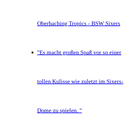
Oberhaching Tropics - BSW Sixers
"Es macht großen Spaß vor so einer
tollen Kulisse wie zuletzt im Sixers-
Dome zu spielen. "