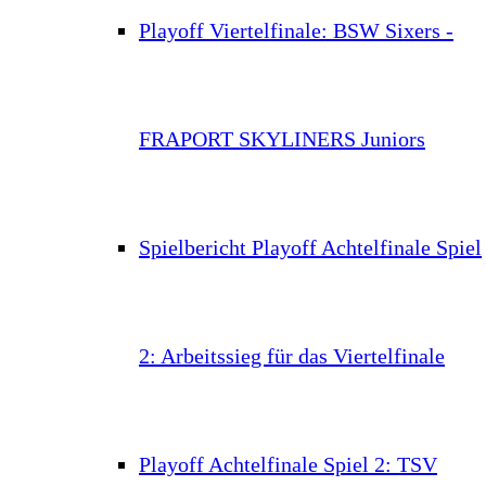
Playoff Viertelfinale: BSW Sixers -
FRAPORT SKYLINERS Juniors
Spielbericht Playoff Achtelfinale Spiel
2: Arbeitssieg für das Viertelfinale
Playoff Achtelfinale Spiel 2: TSV