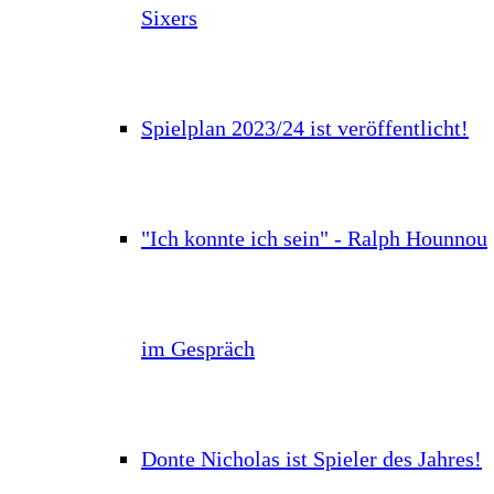
Sixers
Spielplan 2023/24 ist veröffentlicht!
"Ich konnte ich sein" - Ralph Hounnou
im Gespräch
Donte Nicholas ist Spieler des Jahres!