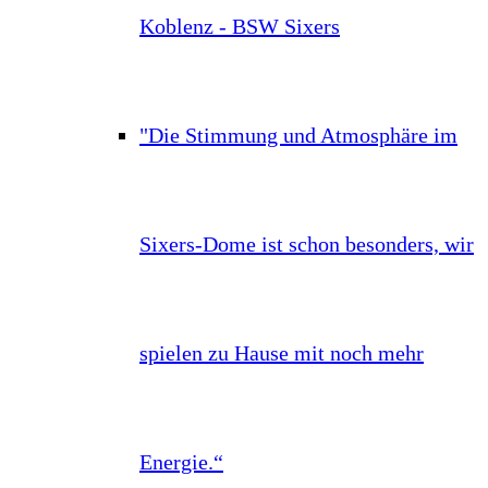
Koblenz - BSW Sixers
"Die Stimmung und Atmosphäre im
Sixers-Dome ist schon besonders, wir
spielen zu Hause mit noch mehr
Energie.“