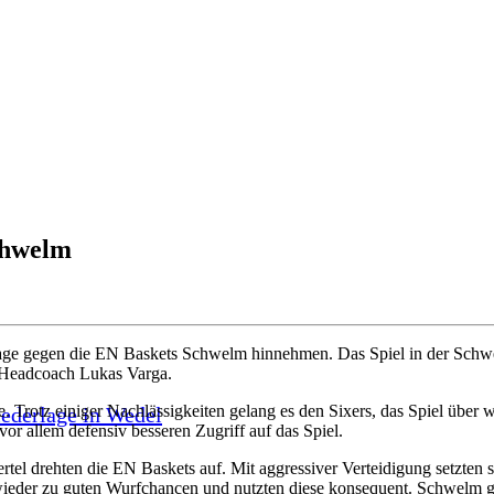
Schwelm
ge gegen die EN Baskets Schwelm hinnehmen. Das Spiel in der Schwe
 Headcoach Lukas Varga.
 Trotz einiger Nachlässigkeiten gelang es den Sixers, das Spiel über w
iederlage in Wedel
r allem defensiv besseren Zugriff auf das Spiel.
rtel drehten die EN Baskets auf. Mit aggressiver Verteidigung setzten s
ieder zu guten Wurfchancen und nutzten diese konsequent. Schwelm ge