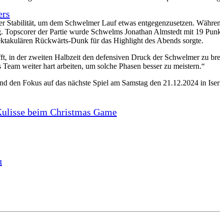
ers
ver Stabilität, um dem Schwelmer Lauf etwas entgegenzusetzen. Während 
ing. Topscorer der Partie wurde Schwelms Jonathan Almstedt mit 19 Pun
ektakulären Rückwärts-Dunk für das Highlight des Abends sorgte.
ft, in der zweiten Halbzeit den defensiven Druck der Schwelmer zu brec
s
s Team weiter hart arbeiten, um solche Phasen besser zu meistern.“
nd den Fokus auf das nächste Spiel am Samstag den 21.12.2024 in Iser
 Kulisse beim Christmas Game
u