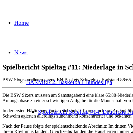
Home
News
Spielbericht Spieltag #11: Niederlage in 
BSW Sixers verlieren gegen EN Baskets Schwelm - Endstand 88:65
BARMER 2. Basketball Bundesliga
Die BSW Sixers mussten am Samstagabend eine klare 65:88-Niederla
Anfangsphase zu einer schwierigen Aufgabe für die Mannschaft von
In der ersten Hälfte begegneten sich beide Teams noch auf Augenhöhe.
Spielbericht Spieltag #14: Deutliche N
Schwelm agierten allerdings zunehmend konzentrierter und bekamen vo
Nach der Pause folgte der spielentscheidende Abschnitt: Im dritten Vie
ihrem Rhythmus fanden. Gleichzeitig fanden die Hausherren immer w