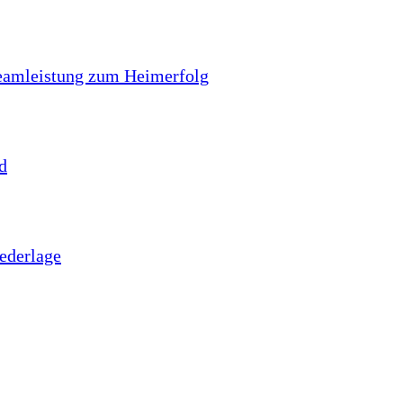
 Teamleistung zum Heimerfolg
d
iederlage