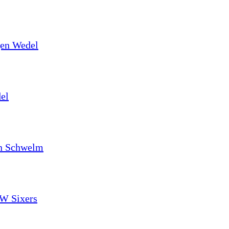
egen Wedel
el
 in Schwelm
SW Sixers