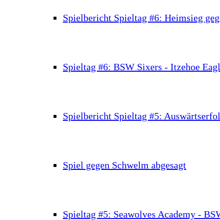
Spielbericht Spieltag #6: Heimsieg geg
Spieltag #6: BSW Sixers - Itzehoe Eag
Spielbericht Spieltag #5: Auswärtserfo
Spiel gegen Schwelm abgesagt
Spieltag #5: Seawolves Academy - BS