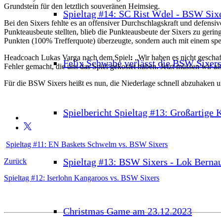
Grundstein für den letztlich souveränen Heimsieg.
Spieltag #14: SC Rist Wdel - BSW Six
Bei den Sixers fehlte es an offensiver Durchschlagskraft und defensi
Punkteausbeute stellten, blieb die Punkteausbeute der Sixers zu ger
Punkten (100% Trefferquote) überzeugte, sondern auch mit einem sp
Headcoach Lukas Varga nach dem Spiel
:
„Wir haben es nicht geschaf
Felix Schwabe verlässt die BSW Sixer
Fehler gemacht, die uns das Spiel gekostet haben. Jetzt müssen wir al
Für die BSW Sixers heißt es nun, die Niederlage schnell abzuhaken u
Spielbericht Spieltag #13: Großartige
Spieltag #11: EN Baskets Schwelm vs. BSW Sixers
Spieltag #13: BSW Sixers - Lok Berna
Zurück
Spieltag #12: Iserlohn Kangaroos vs. BSW Sixers
Christmas Game am 23.12.2023