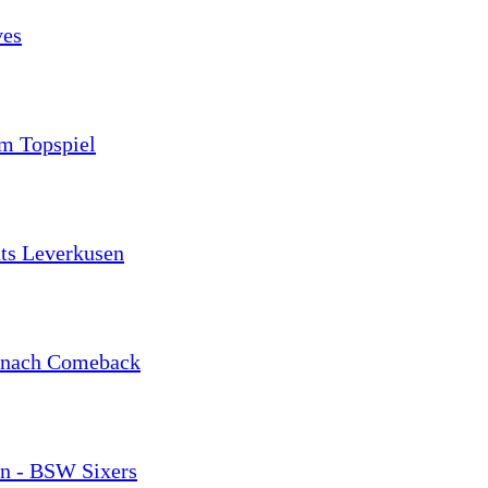
ves
im Topspiel
nts Leverkusen
g nach Comeback
en - BSW Sixers