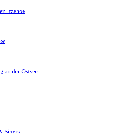
en Itzehoe
les
lg an der Ostsee
W Sixers