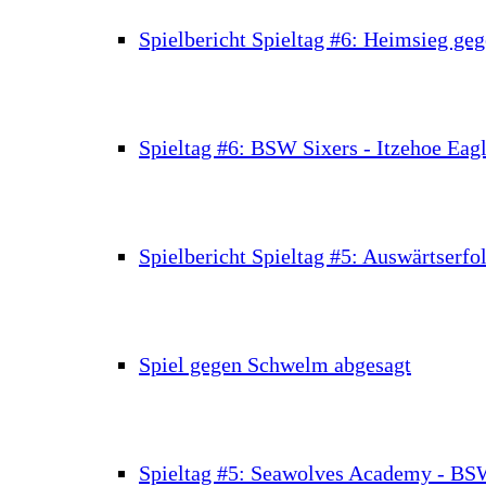
Spielbericht Spieltag #6: Heimsieg geg
Spieltag #6: BSW Sixers - Itzehoe Eag
Spielbericht Spieltag #5: Auswärtserfo
Spiel gegen Schwelm abgesagt
Spieltag #5: Seawolves Academy - BS