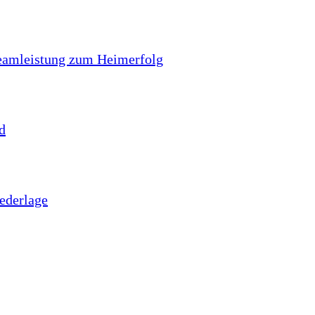
 Teamleistung zum Heimerfolg
d
iederlage