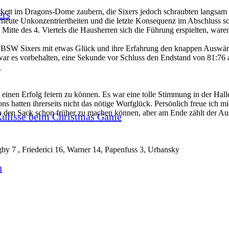
kett im Dragons-Dome zaubern, die Sixers jedoch schraubten langsam u
ers
Erneute Unkonzentriertheiten und die letzte Konsequenz im Abschluss so
s Mitte des 4. Viertels die Hausherren sich die Führung erspielten, w
ie BSW Sixers mit etwas Glück und ihre Erfahrung den knappen Auswärts
r es vorbehalten, eine Sekunde vor Schluss den Endstand von 81:76 an 
s
r einen Erfolg feiern zu können. Es war eine tolle Stimmung in der Hal
s hatten ihrerseits nicht das nötige Wurfglück. Persönlich freue ich m
en den Sack schon früher zu machen können, aber am Ende zählt der Au
 Kulisse beim Christmas Game
gby 7 , Friederici 16, Warner 14, Papenfuss 3, Urbansky
u