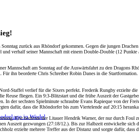
ieg!
Sonntag zurück aus Rhöndorf gekommen. Gegen die jungen Drachen fie
iel und verhalf seiner Mannschaft mit einem Double-Double (12 Punkt
iner Mannschaft am Sonntag auf die Auswärtsfahrt zu den Dragons Rhö
Für ihn beorderte Chris Schreiber Robin Danes in die Startformation. 
rd-Staffel verlief für die Sixers perfekt. Frederik Rungby erzielte die
ie Reuse fliegen. Ein 9:3-Blitzstart und die frühe Auszeit der Gastge
en. In der sechsten Spielminute schraubte Evans Rapieque von der Freiw
rgten dafür, dass die Rhöndorfer bis zum Viertelende auf 20:15 herank
iederlage in Wedel
ung. Erst bediente der Litauer Hendrik Warner, der nur durch Foul zu 
hen Auszeit gezwungen (27:18/12.). Bis zur Halbzeit entwickelte sic
olz erzielte mehrere Treffer aus der Distanz und sorgte dafür, dass d