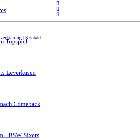
ves
zerklärung
|
Kontakt
im Topspiel
nts Leverkusen
g nach Comeback
en - BSW Sixers