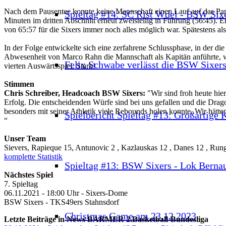
Nach dem Pausentee konnte keine Mannschaft einen Lauf auf das Par
Spieltag #14: SC Rist Wdel - BSW Six
Minuten im dritten Abschnitt erneut zweistellig in Führung (56:45). 
von 65:57 für die Sixers immer noch alles möglich war. Spätestens al
In der Folge entwickelte sich eine zerfahrene Schlussphase, in der d
Abwesenheit von Marco Rahn die Mannschaft als Kapitän anführte, wa
Felix Schwabe verlässt die BSW Sixer
vierten Auswärtsspiel. Stark!
Stimmen
Chris Schreiber, Headcoach BSW Sixers:
"Wir sind froh heute hie
Erfolg. Die entscheidenden Würfe sind bei uns gefallen und die Dragon
besonders mit seiner Athletik viele Rebounds holen konnte. Wir hätt
Spielbericht Spieltag #13: Großartige
“
Unser Team
Sievers, Rapieque 15, Antunovic 2 , Kazlauskas 12 , Danes 12 , Run
komplette Statistik
Spieltag #13: BSW Sixers - Lok Berna
Nächstes Spiel
7. Spieltag
06.11.2021 - 18:00 Uhr - Sixers-Dome
BSW Sixers - TKS49ers Stahnsdorf
Christmas Game am 23.12.2023
Letzte Beiträge in News BARMER 2.Basketball-Bundesliga