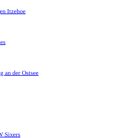
en Itzehoe
les
lg an der Ostsee
W Sixers