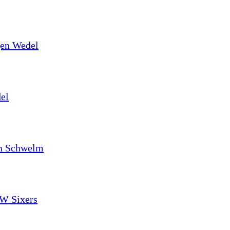
egen Wedel
el
 in Schwelm
SW Sixers