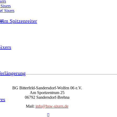
xers
Sixers
W Sixers
oos
beim Spitzenreiter
ixers
Verlängerung
BG Bitterfeld-Sandersdorf-Wolfen 06 e.V.
Am Sportzentrum 25
06792 Sandersdorf-Brehna
ves
Mail:
info@bsw-sixers.de