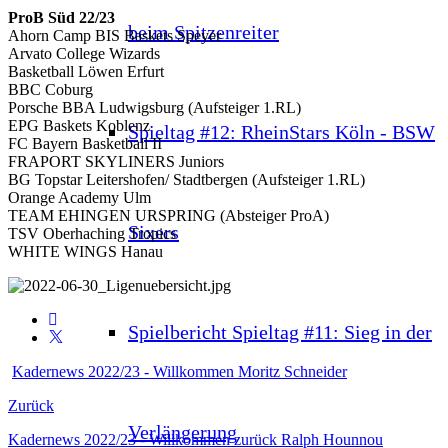
ProB Süd 22/23
beim Spitzenreiter
Ahorn Camp BIS Baskets Speyer
Arvato College Wizards
Basketball Löwen Erfurt
BBC Coburg
Porsche BBA Ludwigsburg (Aufsteiger 1.RL)
EPG Baskets Koblenz
Spieltag #12: RheinStars Köln - BSW
FC Bayern Basketball II
FRAPORT SKYLINERS Juniors
BG Topstar Leitershofen/ Stadtbergen (Aufsteiger 1.RL)
Orange Academy Ulm
TEAM EHINGEN URSPRING (Absteiger ProA)
Sixers
TSV Oberhaching Tropics
WHITE WINGS Hanau
Spielbericht Spieltag #11: Sieg in der
Kadernews 2022/23 - Willkommen Moritz Schneider
Zurück
Verlängerung
Kadernews 2022/23 - Willkommen zurück Ralph Hounnou