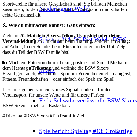
Sportvereine für unsere Gesellschaft sind: Sie bringen Menschen
Niederlage in Wedel
zusammen, fördern Gesundheit, stärken Integration und schaffen
echte Gemeinschaft.
💪
Wie du mitmachen kannst? Ganz einfach:
Zieh am
20. Mai dein Sixers-Trikot, Teamshirt oder deine
Spieltag #14: SC Rist Wdel - BSW
Vereinskleidung
an – nicht nur beim Training, sondern im Alltag:
auf Arbeit, in der Schule, beim Einkaufen oder an der Uni. Zeig,
dass du Teil der BSW-Familie bist!
📸 Mach ein Foto von dir im Trikot, poste es auf Social Media mit
dem Hashtag
#Trikottag
und verlinke die BSW Sixers.
Sixers
Erzähl gern auch, was dir der Sport im Verein bedeutet: Teamgeist,
Fitness, Freundschaften – oder einfach der Spaß am Spiel!
Lasst uns gemeinsam ein starkes Signal senden – für den
Vereinssport, für unsere Werte und für unsere Farben.
Felix Schwabe verlässt die BSW Sixer
BSW Sixers – mehr als Basketball.
#Trikottag #BSWSixers #EinTeamEinZiel
Spielbericht Spieltag #13: Großartige