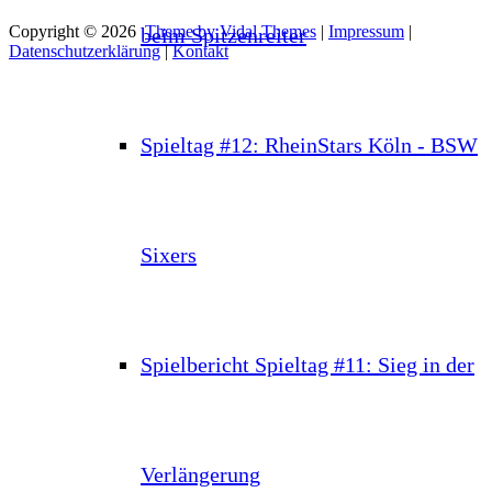
Copyright © 2026
Theme by Vidal Themes
|
Impressum
|
beim Spitzenreiter
Datenschutzerklärung
|
Kontakt
Spieltag #12: RheinStars Köln - BSW
Sixers
Spielbericht Spieltag #11: Sieg in der
Verlängerung