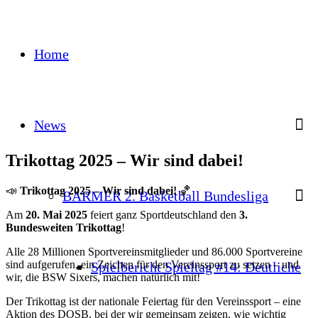
Home
News
Trikottag 2025 – Wir sind dabei!
📣
Trikottag 2025 – Wir sind dabei!
🏀
BARMER 2. Basketball Bundesliga
Am
20. Mai 2025
feiert ganz Sportdeutschland den
3.
Bundesweiten Trikottag
!
Alle 28 Millionen Sportvereinsmitglieder und 86.000 Sportvereine
sind aufgerufen, ein Zeichen für den Vereinssport zu setzen – und
Spielbericht Spieltag #14: Deutliche
wir, die BSW Sixers, machen natürlich mit!
Der Trikottag ist der nationale Feiertag für den Vereinssport – eine
Aktion des DOSB, bei der wir gemeinsam zeigen, wie wichtig