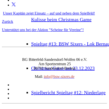
Unser Kapitän zeigt Einsatz – auf und neben dem Spielfeld!
Kulisse beim Christmas Game
Zurück
Unterstützt uns bei der Aktion "Scheine für Vereine"!
Spieltag #13: BSW Sixers - Lok Berna
BG Bitterfeld-Sandersdorf-Wolfen 06 e.V.
Am Sportzentrum 25
Christmas Game am 23.12.2023
06792 Sandersdorf-Brehna
Mail:
info@bsw-sixers.de
Spielbericht Spieltag #12: Niederlage