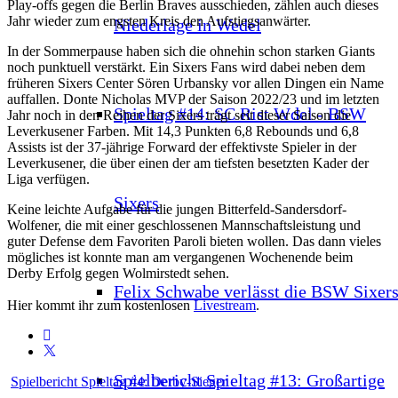
Play-offs gegen die Berlin Braves ausschieden, zählen auch dieses
Jahr wieder zum engsten Kreis den Aufstiegsanwärter.
Niederlage in Wedel
In der Sommerpause haben sich die ohnehin schon starken Giants
noch punktuell verstärkt. Ein Sixers Fans wird dabei neben dem
früheren Sixers Center Sören Urbansky vor allen Dingen ein Name
auffallen. Donte Nicholas MVP der Saison 2022/23 und im letzten
Spieltag #14: SC Rist Wdel - BSW
Jahr noch in den Reihen der Sixers trägt seit dieser Saison die
Leverkusener Farben. Mit 14,3 Punkten 6,8 Rebounds und 6,8
Assists ist der 37-jährige Forward der effektivste Spieler in der
Leverkusener, die über einen der am tiefsten besetzten Kader der
Liga verfügen.
Sixers
Keine leichte Aufgabe für die jungen Bitterfeld-Sandersdorf-
Wolfener, die mit einer geschlossenen Mannschaftsleistung und
guter Defense dem Favoriten Paroli bieten wollen. Das dann vieles
mögliches ist konnte man am vergangenen Wochenende beim
Derby Erfolg gegen Wolmirstedt sehen.
Felix Schwabe verlässt die BSW Sixer
Hier kommt ihr zum kostenlosen
Livestream
.
Spielbericht Spieltag #13: Großartige
Spielbericht Spieltag #4: Derby-Sieger