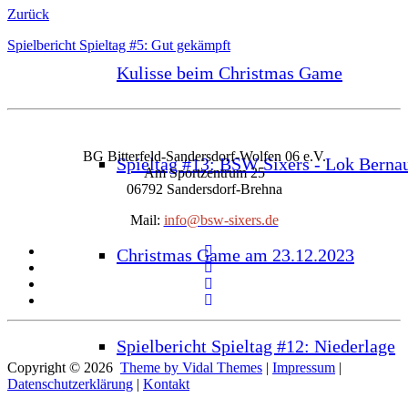
Zurück
Spielbericht Spieltag #5: Gut gekämpft
Kulisse beim Christmas Game
BG Bitterfeld-Sandersdorf-Wolfen 06 e.V.
Spieltag #13: BSW Sixers - Lok Berna
Am Sportzentrum 25
06792 Sandersdorf-Brehna
Mail:
info@bsw-sixers.de
Christmas Game am 23.12.2023
Spielbericht Spieltag #12: Niederlage
Copyright © 2026
Theme by Vidal Themes
|
Impressum
|
Datenschutzerklärung
|
Kontakt