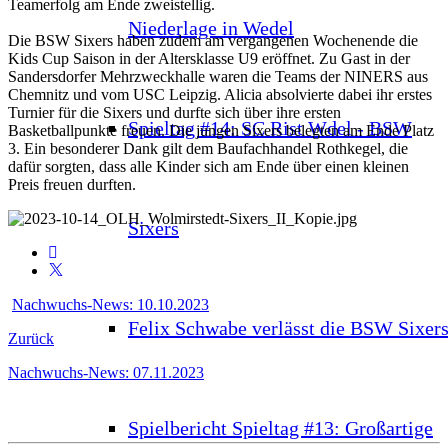
Teamerfolg am Ende zweistellig.
Niederlage in Wedel
Die BSW Sixers haben zudem am vergangenen Wochenende die
Kids Cup Saison in der Altersklasse U9 eröffnet. Zu Gast in der
Sandersdorfer Mehrzweckhalle waren die Teams der NINERS aus
Chemnitz und vom USC Leipzig. Alicia absolvierte dabei ihr erstes
Turnier für die Sixers und durfte sich über ihre ersten
Spieltag #14: SC Rist Wdel - BSW
Basketballpunkte freuen. Die jungen Sixers belegten am Ende Platz
3. Ein besonderer Dank gilt dem Baufachhandel Rothkegel, die
dafür sorgten, dass alle Kinder sich am Ende über einen kleinen
Preis freuen durften.
Sixers
Nachwuchs-News: 10.10.2023
Felix Schwabe verlässt die BSW Sixer
Zurück
Nachwuchs-News: 07.11.2023
Spielbericht Spieltag #13: Großartige