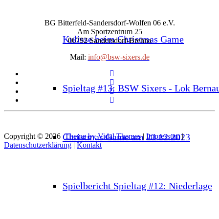
BG Bitterfeld-Sandersdorf-Wolfen 06 e.V.
Am Sportzentrum 25
Kulisse beim Christmas Game
06792 Sandersdorf-Brehna
Mail:
info@bsw-sixers.de
Spieltag #13: BSW Sixers - Lok Berna
Christmas Game am 23.12.2023
Copyright © 2026
Theme by Vidal Themes
|
Impressum
|
Datenschutzerklärung
|
Kontakt
Spielbericht Spieltag #12: Niederlage