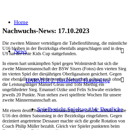
Home
Nachwuchs-News: 17.10.2023
Die zweiten Männer verteidigen die Tabellenführung, die männliche
U16 bleiben in der Bezirksliga ebenfalls angeschlagen und in der
News
U9 hat der erste Kids Cup stattgefunden.
In einem hart umkämpften Spiel gegen Wolmirstedt hat sich die
zweite Männermannschaft der BSW Sixers (Fotos) den vierten Sieg
im vierten Spiel der diesjährigen Oberligasaison gesichert. Gegen
eine ebenfalls junge Wolmirstedter Mannschaft gelang auch ohne
BARMER 2. Basketball Bundesliga
die Leistungsträger Manuel Gleau und Tobi Miethig ein
ungefährdeter Sieg. Emanuel Ozike und Felix Schwabe erzielten
jeweils 20 Punkte. Nun stehen zwei spielfreie Wochen für unsere
zweite Männermannschaft an.
Spielbericht Spieltag #14: Deutliche
Mit einem deutlichen 88:61-Heimerfolg über den BC Anhalt hat die
U16 den dritten Saisonsieg in der Bezirksliga eingefahren. Gegen
dezimiert angetretene Dessauer machte sich die große Rotation von
Coach Philip Müller bezahlt. Gleich vier Spieler punkteten beim