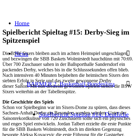
Home
Spielbericht Spieltag #15: Derby-Sieg im
Spitzenspiel
News
Die BSW Sixers bleiben auch im achten Heimspiel ungeschlagen
und bezwingen die SBB Baskets Wolmirstedt hauchdünn mit 70:69.
Über 700 Zuschauer sahen in der Ballsporthalle Sandersdorf ein
packendes Derby, welches bis in die Schlusssekunden offen blieb.
Nach intensiven 40 Minuten bejubelten die heimischen Sixers den
siebten Erfolg in Serie und das zweite gewonnene Derby
BARMER 2. Basketball Bundesliga
dieser Saison. Mit nun dreizehn gewonnen Spielen stehen die BSW
Sixers weiterhin an der Tabellenspitze.
Die Geschichte des Spiels
Schon vor Spielbeginn war im Sixers-Dome zu spüren, dass dieses
Sachsen-Anhalt Derby ein Besonders werden würden. Unter der
Spielbericht Spieltag #14: Deutliche
Saisonrekordkulisse von 720 Zuschauern sollte sich ein physisches
und enges Spiel entwickeln. Jordan Talbert erzielte die erste Punkte
für die SBB Baskets Wolmirstedt, doch im direkten Gegenzug
besorgte Aleksa Kovacevic die erste Führung für die Gastgeber.