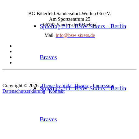
BG Bitterfeld-Sandersdorf-Wolfen 06 e.V.
Am Sportzentrum 25
06792 Sandersdorf-Brehna
Spieltag #11: BSW Sixers - Berlin
Mail:
info@bsw-sixers.de
Braves
Copyright © 2026
Theme by Vidal Themes
|
Impressum
|
Spieltag #11: BSW Sixers - Berlin
Datenschutzerklärung
|
Kontakt
Braves