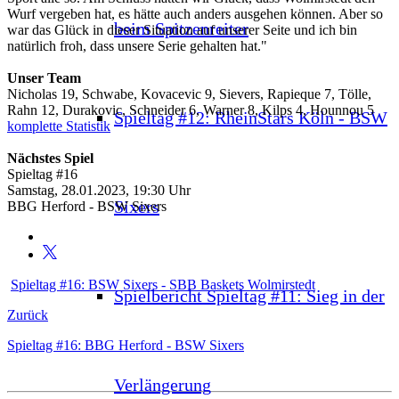
Wurf vergeben hat, es hätte auch anders ausgehen können. Aber so
beim Spitzenreiter
war das Glück in dieser Situation auf unserer Seite und ich bin
natürlich froh, dass unsere Serie gehalten hat."
Unser Team
Nicholas 19, Schwabe, Kovacevic 9, Sievers, Rapieque 7, Tölle,
Rahn 12, Durakovic, Schneider 6, Warner 8, Kilps 4, Hounnou 5
Spieltag #12: RheinStars Köln - BSW
komplette Statistik
Nächstes Spiel
Spieltag #16
Samstag, 28.01.2023, 19:30 Uhr
Sixers
BBG Herford - BSW Sixers
Spieltag #16: BSW Sixers - SBB Baskets Wolmirstedt
Spielbericht Spieltag #11: Sieg in der
Zurück
Spieltag #16: BBG Herford - BSW Sixers
Verlängerung