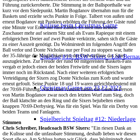
Führung zurückeroberte. Die Stimmung in der Ballsporthalle war
kurz vor dem Siedepunkt. Martin Bogdanov übernahm nun für die
Baskets und erzielte sechs Punkte in Folge. Talbert von außen und
erneut Bogdanov mit Punkten erhöhten die Führung der Gäste rund
Kulisse beim Christmas Game
eine Minute vor Ende auf fünf Zähler. Es hielt nun keinen
Zuschauer mehr auf seinem Sitz und als Evans Rapieque mit einem
erfolgreichen Dreier auf zwei Punkte verkürzte, sahen sich die Gäste
zu einer Auszeit genötigt. Da Wolmirstedt im folgenden Angriff den
Ball verlor und Donte Nicholas nur per Foul zu stoppen war, hatte
Spieltag #13: BSW Sixers - Lok Berna
der 35-Jährige die Möglichkeit von der Freiwurflinie das Spiel
auszugleichen. Zur Freude der rund 60 mitgereisten Baskets-Fans
vergab er jedoch einen der beiden Freiwürfe und die Sixers lagen
immer noch im Rückstand. Nach einer weiteren erfolgreichen
Verteidigung der Sixers zog Donte Nicholas zum Korb und wurde
erneut gefoult. Seine Punkte 18 und 19 waren geleichbedeutend mit
Christmas Game am 23.12.2023
der 70:69-Führung. Nach einer Auszeit hatten die Gäste in Person
von Martin Bogdanov zwar noch den letzten Wurf zum Sieg, doch
der Ball klatschte an den Ring und die Sixers bejubelten einen
knappen 70:69-Derbysieg. Was für ein Spiel. Was für ein Derby von
beiden Teams und Fanlagern.
Spielbericht Spieltag #12: Niederlage
Stimmen
Chris Schreiber, Headcoach BSW Sixers:
"Ein riesen Dank an
die Kulisse und die unfassbare Stimmung, deshalb lieben wir diesen
Sport alle so. Am Schluss hatten wir Glück, dass Wolmirstedt den