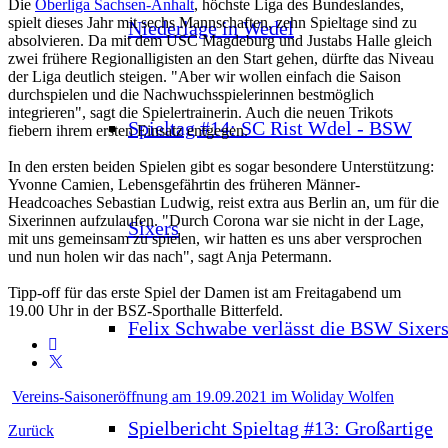
Die
Oberliga Sachsen-Anhalt
, höchste Liga des Bundeslandes,
spielt dieses Jahr mit sechs Mannschaften, zehn Spieltage sind zu
Niederlage in Wedel
absolvieren. Da mit dem USC Magdeburg und Justabs Halle gleich
zwei frühere Regionalligisten an den Start gehen, dürfte das Niveau
der Liga deutlich steigen. "Aber wir wollen einfach die Saison
durchspielen und die Nachwuchsspielerinnen bestmöglich
integrieren", sagt die Spielertrainerin. Auch die neuen Trikots
Spieltag #14: SC Rist Wdel - BSW
fiebern ihrem ersten Einsatz entgegen.
In den ersten beiden Spielen gibt es sogar besondere Unterstützung:
Yvonne Camien, Lebensgefährtin des früheren Männer-
Headcoaches Sebastian Ludwig, reist extra aus Berlin an, um für die
Sixerinnen aufzulaufen. "Durch Corona war sie nicht in der Lage,
Sixers
mit uns gemeinsam zu spielen, wir hatten es uns aber versprochen
und nun holen wir das nach", sagt Anja Petermann.
Tipp-off für das erste Spiel der Damen ist am Freitagabend um
19.00 Uhr in der BSZ-Sporthalle Bitterfeld.
Felix Schwabe verlässt die BSW Sixer
Vereins-Saisoneröffnung am 19.09.2021 im Woliday Wolfen
Spielbericht Spieltag #13: Großartige
Zurück