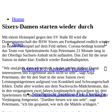
Home
Sixers-Damen starten wieder durch
Mit einem Heimspiel gegen den SV Halle III wird die
Damenmannschaft der BSW Sixers am Freitagabend endlich wieder
News
zu einem Punktspiel auf dem Feld stehen. Corona-bedingt konnte
das Team von Spielertrainerin Anja Petermann 21 Monate lang in
der Oberliga Sachsen-Anhalt nicht auflaufen. Das Ziel für die neue
Saison ist daher klar: Endlich wieder Basketballspielen.
"Wir sind froh, dass wir einfach wieder spielen dürfen. Damit
BARMER 2. Basketball Bundesliga
interessieren uns Ergebnisse auch nicht so sehr", sagt Anja
Petermann, der für den Start in die neue Saison zwei
Leistungsträgerinnen aufgrund von Krankheit und Schwangerschaft
fehlen. Dafür aber wurden aus dem Nachwuchs-Mädchenteam, das
in den vergangenen zwei Jahren kontinuierlich gewachsen ist, drei
Spielbericht Spieltag #14: Deutliche
Spielerinnen für das Oberligateam gemeldet und damit der Weg der
Verjüngung fortgesetzt. "Darüber freuen wir uns sehr", sagt
Petermann, "ich bin gespannt, wie sich die Mädels schlagen."