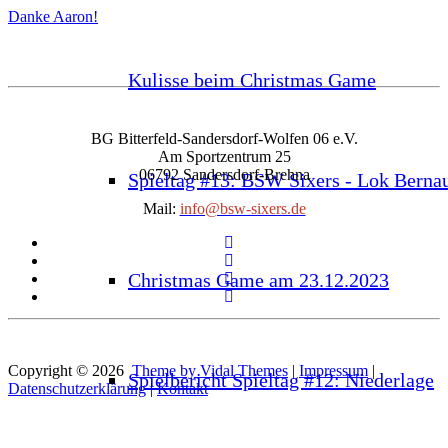
Danke Aaron!
Kulisse beim Christmas Game
BG Bitterfeld-Sandersdorf-Wolfen 06 e.V.
Am Sportzentrum 25
06792 Sandersdorf-Brehna
Spieltag #13: BSW Sixers - Lok Berna
Mail:
info@bsw-sixers.de
Christmas Game am 23.12.2023
Copyright © 2026
Theme by Vidal Themes
|
Impressum
|
Spielbericht Spieltag #12: Niederlage
Datenschutzerklärung
|
Kontakt