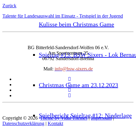
Zurück
Talente für Landesauswahl im Einsatz - Testspiel in der Jugend
Kulisse beim Christmas Game
BG Bitterfeld-Sandersdorf-Wolfen 06 e.V.
Am Sportzentrum 25
Spieltag #13: BSW Sixers - Lok Berna
06792 Sandersdorf-Brehna
Mail:
info@bsw-sixers.de
Christmas Game am 23.12.2023
Spielbericht Spieltag #12: Niederlage
Copyright © 2026
Theme by Vidal Themes
|
Impressum
|
Datenschutzerklärung
|
Kontakt