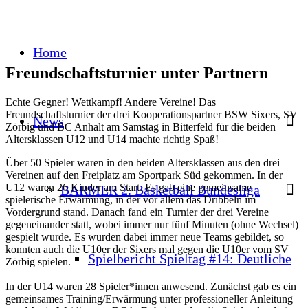
Home
Freundschaftsturnier unter Partnern
Echte Gegner! Wettkampf! Andere Vereine! Das
Freundschaftsturnier der drei Kooperationspartner BSW Sixers, SV
News
Zörbig und BC Anhalt am Samstag in Bitterfeld für die beiden
Altersklassen U12 und U14 machte richtig Spaß!
Über 50 Spieler waren in den beiden Altersklassen aus den drei
Vereinen auf den Freiplatz am Sportpark Süd gekommen. In der
U12 waren 26 Kinder am Start. Es gab eine gemeinsame
BARMER 2. Basketball Bundesliga
spielerische Erwärmung, in der vor allem das Dribbeln im
Vordergrund stand. Danach fand ein Turnier der drei Vereine
gegeneinander statt, wobei immer nur fünf Minuten (ohne Wechsel)
gespielt wurde. Es wurden dabei immer neue Teams gebildet, so
konnten auch die U10er der Sixers mal gegen die U10er vom SV
Spielbericht Spieltag #14: Deutliche
Zörbig spielen.
In der U14 waren 28 Spieler*innen anwesend. Zunächst gab es ein
gemeinsames Training/Erwärmung unter professioneller Anleitung