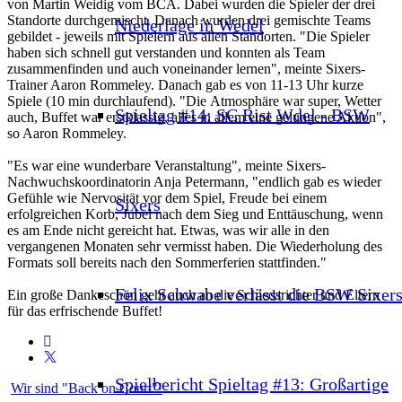
von Martin Weidig vom BCA. Dabei wurden die Spieler der drei
Standorte durchgemischt. Danach wurden drei gemischte Teams
Niederlage in Wedel
gebildet - jeweils mit Spielern aus allen Standorten. "Die Spieler
haben sich schnell gut verstanden und konnten als Team
zusammenfinden und auch voneinander lernen", meinte Sixers-
Trainer Aaron Rommeley. Danach gab es von 11-13 Uhr kurze
Spiele (10 min durchlaufend). "Die Atmosphäre war super, Wetter
Spieltag #14: SC Rist Wdel - BSW
auch, Buffet war erstklassig, alles in allem eine gelungene Aktion",
so Aaron Rommeley.
"Es war eine wunderbare Veranstaltung", meinte Sixers-
Nachwuchskoordinatorin Anja Petermann, "endlich gab es wieder
Gefühle wie Nervosität vor dem Spiel, Freude bei einem
Sixers
erfolgreichen Korb, Jubel nach dem Sieg und Enttäuschung, wenn
es am Ende nicht gereicht hat. Etwas, was wir alle in den
vergangenen Monaten sehr vermisst haben. Die Wiederholung des
Formats soll bereits nach den Sommerferien stattfinden."
Felix Schwabe verlässt die BSW Sixer
Ein große Dankeschön geht auch an die Schiedsrichter und Eltern
für das erfrischende Buffet!
Spielbericht Spieltag #13: Großartige
Wir sind "Back on Court"!