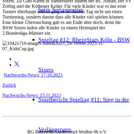
Sixers. Zu Gast waren in Sandersdorf zudem der BC Anhalt, der SV
Zörbig und die Köthener Keiler. Für viele Kinder war es das erste
beim Spitzenreiter
Turnier überhaupt und so ging es an diesem Tag nicht um einen
Turniersieg, sondern darum dass alle Kinder viel spielen können.
Eine kleine Überraschung gab es am Ende aber doch, denn die
BSW Sixers luden alle Kinder zu einem Heimspiel der
2.Bundesliga-Männer ein.
Spieltag #12: RheinStars Köln - BSW
Sixers
Nachwuchs-News: 17.10.2023
Zurück
Nachwuchs-News: 15.11.2023
Spielbericht Spieltag #11: Sieg in der
Verlängerung
BG Bitterfeld-Sandersdorf-Wolfen 06 e.V.