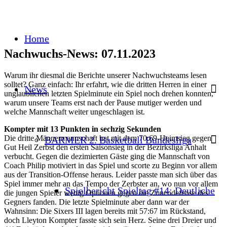
Home
Nachwuchs-News: 07.11.2023
Warum ihr diesmal die Berichte unserer Nachwuchsteams lesen
solltet? Ganz einfach: Ihr erfahrt, wie die dritten Herren in einer
News
unglaublichen letzten Spielminute ein Spiel noch drehen konnten,
warum unsere Teams erst nach der Pause mutiger werden und
welche Mannschaft weiter ungeschlagen ist.
Kompter mit 13 Punkten in sechzig Sekunden
Die dritte Männermannschaft hat mit dem 70:69-Heimsieg gegen
BARMER 2. Basketball Bundesliga
Gut Heil Zerbst den ersten Saisonsieg in der Bezirksliga Anhalt
verbucht. Gegen die dezimierten Gäste ging die Mannschaft von
Coach Philip motiviert in das Spiel und scorte zu Beginn vor allem
aus der Transition-Offense heraus. Leider passte man sich über das
Spiel immer mehr an das Tempo der Zerbster an, wo nun vor allem
Spielbericht Spieltag #14: Deutliche
die jungen Spieler wenig Optionen gegen die Zonendefense des
Gegners fanden. Die letzte Spielminute aber dann war der
Wahnsinn: Die Sixers III lagen bereits mit 57:67 im Rückstand,
doch Lleyton Kompter fasste sich sein Herz. Seine drei Dreier und