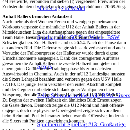
4/4 Freiwürfe, verbunden mit sieben (!) vergebenen Freiwürfen der
Zerbster drehten das Spiel noch zu einem hauchdünnen 70:69-Sieg.
Niederlage in Wedel
Anhalt Ballers brauchen Anlaufzeit
Nach mehr als drei Wochen Ferien und wenigen gemeinsamen
Workouts verpasste die männliche U12 der Anhalt Ballers in der
Mitteldeutschen Liga die Anfangsphase gegen das eingespieltere
Spieltag #14: SC Rist Wdel - BSW
Team Halle. Besonders die Transition-Offense bereitete
Schwierigkeiten. Zur Halbzeit stand es 26:54. Nach der Pause dann
ein anderes Bild. Die Defense zeigte sich stark verbessert und auch
Versuche der Fullcourtpresse der Hallenser wurde durch eigene
Umschaltmomente ausgespielt. Dank des couragierten Auftrittes
gewannen die Anhalt Ballers die zweite Halbzeit und gehen mit
Sixers
einem guten Gefühl in die Trainingsphase bis zum nächsten
Auswärtsspiel in Chemnitz. Auch in der mU12 Landesliga mussten
die Sixers Lehrgeld bezahlen und verloren gegen den USV Halle
77:110. Das junge Team verschlief den ersten Abschnitt komplett
und der Gegner erarbeitete sich dank guter Wurfqouten einen
Felix Schwabe verlässt die BSW Sixer
Vorsprung, den die Truppe bis zur Halbzeit auf 11 Zähler drückte.
Zu Beginn der zweiten Halbzeit ein ähnliches Bild: Erneut zogen
die Gäste davon. Dennoch zeigte die U12 Moral und hielt offensiv
dagegen, doch die physische Überlegenheit zeigte sich vor allem
beim Rebound. Positiv herauszuheben war die Offensive, in der sich
alle Sixers mit Punkten auszeichnen konnten.
Spielbericht Spieltag #13: Großartige