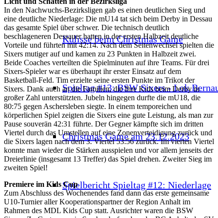
Licht und Schatten in der Bezirksliga
In den Nachwuchs-Bezirksligen gab es einen deutlichen Sieg und
eine deutliche Niederlage: Die mU14 tat sich beim Derby in Dessau
das gesamte Spiel über schwer. Die technisch deutlich
beschlageneren Dessauer hatten in der ersten Halbzeit deutliche
Kulisse beim Christmas Game
Vorteile und führten mit 42:14. Nach dem Seitenwechsel spielten die
Sixers mutiger auf und kamen zu 23 Punkten in Halbzeit zwei.
Beide Coaches verteilten die Spielminuten auf ihre Teams. Für drei
Sixers-Spieler war es überhaupt ihr erster Einsatz auf dem
Basketball-Feld. Tim erzielte seine ersten Punkte im Trikot der
Spieltag #13: BSW Sixers - Lok Berna
Sixers. Dank auch an die Familien, die Ihre Kids beim Derby in
großer Zahl unterstützten. Jubeln hingegen durfte die mU18, die
80:75 gegen Aschersleben siegte. In einem temporeichen und
körperlichen Spiel zeigten die Sixers eine gute Leistung, als man zur
Pause souverän 42:31 führte. Der Gegner kämpfte sich im dritten
Viertel durch das Umstellen auf eine Zonenverteidigung zurück und
Christmas Game am 23.12.2023
die Sixers lagen nach dem 3. Viertel 53:56 zurück. Im vierten Viertel
konnte man wieder die Stärken ausspielen und vor allem jenseits der
Dreierlinie (insgesamt 13 Treffer) das Spiel drehen. Zweiter Sieg im
zweiten Spiel!
Spielbericht Spieltag #12: Niederlage
Premiere im Kids Cup
Zum Abschluss des Wochenendes fand dann das erste gemeinsame
U10-Turnier aller Kooperationspartner der Region Anhalt im
Rahmen des MDL Kids Cup statt. Ausrichter waren die BSW