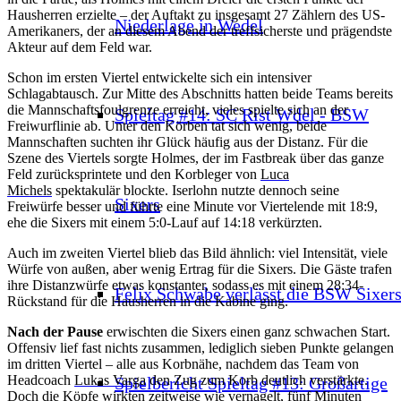
Hausherren erzielte – der Auftakt zu insgesamt 27 Zählern des US-
Niederlage in Wedel
Amerikaners, der an diesem Abend der treffsicherste und prägendste
Akteur auf dem Feld war.
Schon im ersten Viertel entwickelte sich ein intensiver
Schlagabtausch. Zur Mitte des Abschnitts hatten beide Teams bereits
die Mannschaftsfoulgrenze erreicht, vieles spielte sich an der
Spieltag #14: SC Rist Wdel - BSW
Freiwurflinie ab. Unter den Körben tat sich wenig, beide
Mannschaften suchten ihr Glück häufig aus der Distanz. Für die
Szene des Viertels sorgte Holmes, der im Fastbreak über das ganze
Feld zurücksprintete und den Korbleger von
Luca
Michels
spektakulär blockte. Iserlohn nutzte dennoch seine
Sixers
Freiwürfe besser und führte eine Minute vor Viertelende mit 18:9,
ehe die Sixers mit einem 5:0-Lauf auf 14:18 verkürzten.
Auch im zweiten Viertel blieb das Bild ähnlich: viel Intensität, viele
Würfe von außen, aber wenig Ertrag für die Sixers. Die Gäste trafen
ihre Distanzwürfe etwas konstanter, sodass es mit einem 28:34-
Felix Schwabe verlässt die BSW Sixer
Rückstand für die Hausherren in die Kabine ging.
Nach der Pause
erwischten die Sixers einen ganz schwachen Start.
Offensiv lief fast nichts zusammen, lediglich sieben Punkte gelangen
im dritten Viertel – alle aus Korbnähe, nachdem das Team von
Headcoach
Lukas Varga
den Zug zum Korb deutlich verstärkte.
Spielbericht Spieltag #13: Großartige
Doch die Köpfe wirkten zeitweise wie vernagelt, fünf Minuten