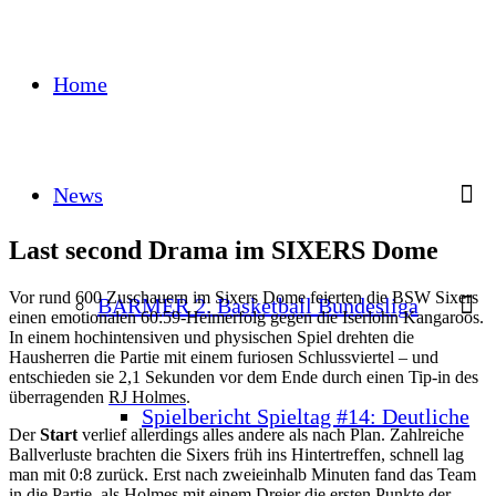
Home
News
Last second Drama im SIXERS Dome
Vor rund 600 Zuschauern im Sixers Dome feierten die BSW Sixers
BARMER 2. Basketball Bundesliga
einen emotionalen 60:59-Heimerfolg gegen die Iserlohn Kangaroos.
In einem hochintensiven und physischen Spiel drehten die
Hausherren die Partie mit einem furiosen Schlussviertel – und
entschieden sie 2,1 Sekunden vor dem Ende durch einen Tip-in des
überragenden
RJ Holmes
.
Spielbericht Spieltag #14: Deutliche
Der
Start
verlief allerdings alles andere als nach Plan. Zahlreiche
Ballverluste brachten die Sixers früh ins Hintertreffen, schnell lag
man mit 0:8 zurück. Erst nach zweieinhalb Minuten fand das Team
in die Partie, als Holmes mit einem Dreier die ersten Punkte der