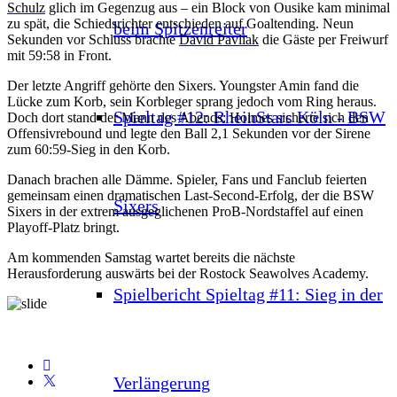
Schulz
glich im Gegenzug aus – ein Block von Ousike kam minimal
zu spät, die Schiedsrichter entschieden auf Goaltending. Neun
beim Spitzenreiter
Sekunden vor Schluss brachte
David Pavliak
die Gäste per Freiwurf
mit 59:58 in Front.
Der letzte Angriff gehörte den Sixers. Youngster Amin fand die
Lücke zum Korb, sein Korbleger sprang jedoch vom Ring heraus.
Spieltag #12: RheinStars Köln - BSW
Doch dort stand der Mann des Abends: Holmes sicherte sich den
Offensivrebound und legte den Ball 2,1 Sekunden vor der Sirene
zum 60:59-Sieg in den Korb.
Danach brachen alle Dämme. Spieler, Fans und Fanclub feierten
gemeinsam einen dramatischen Last-Second-Erfolg, der die BSW
Sixers
Sixers in der extrem ausgeglichenen ProB-Nordstaffel auf einen
Playoff-Platz bringt.
Am kommenden Samstag wartet bereits die nächste
Herausforderung auswärts bei der Rostock Seawolves Academy.
Spielbericht Spieltag #11: Sieg in der
Verlängerung