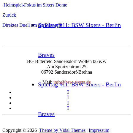
Heimspiel-Fokus im Sixers Dome
Zurück
Spieltag #11: BSW Sixers - Berlin
Direktes Duell um die Play-offs
Braves
BG Bitterfeld-Sandersdorf-Wolfen 06 e.V.
Am Sportzentrum 25
06792 Sandersdorf-Brehna
Mail:
info@bsw-sixers.de
Spieltag #11: BSW Sixers - Berlin
Braves
Copyright © 2026
Theme by Vidal Themes
|
Impressum
|