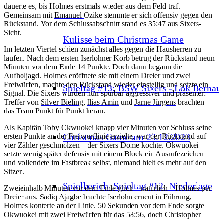
dauerte es, bis Holmes erstmals wieder aus dem Feld traf.
Gemeinsam mit
Emanuel
Ozike stemmte er sich offensiv gegen den
Rückstand. Vor dem Schlussabschnitt stand es 35:47 aus Sixers-
Sicht.
Kulisse beim Christmas Game
Im letzten Viertel schien zunächst alles gegen die Hausherren zu
laufen. Nach dem ersten Iserlohner Korb betrug der Rückstand neun
Minuten vor dem Ende 14 Punkte. Doch dann begann die
Aufholjagd. Holmes eröffnete sie mit einem Dreier und zwei
Freiwürfen, machte den Rückstand wieder einstellig und setzte ein
Spieltag #13: BSW Sixers - Lok Berna
Signal. Die Sixers wurden nun spürbar aggressiver und präsenter:
Treffer von
Silver Bieling
,
Ilias Amin
und
Jarne Jürgens
brachten
das Team Punkt für Punkt heran.
Als Kapitän
Toby Okwuokei
knapp vier Minuten vor Schluss seine
Christmas Game am 23.12.2023
ersten Punkte an der Freiwurflinie erzielte, war der Rückstand auf
vier Zähler geschmolzen – der Sixers Dome kochte. Okwuokei
setzte wenig später defensiv mit einem Block ein Ausrufezeichen
und vollendete im Fastbreak selbst, niemand hielt es mehr auf den
Sitzen.
Spielbericht Spieltag #12: Niederlage
Zweieinhalb Minuten vor dem Ende glich – natürlich – Holmes per
Dreier aus.
Sadiq Ajagbe
brachte Iserlohn erneut in Führung,
Holmes konterte an der Linie. 50 Sekunden vor dem Ende sorgte
Okwuokei mit zwei Freiwürfen für das 58:56, doch
Christopher