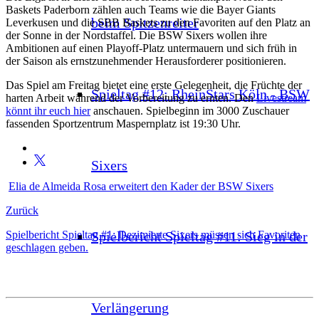
Baskets Paderborn zählen auch Teams wie die Bayer Giants
beim Spitzenreiter
Leverkusen und die SBB Baskets zu den Favoriten auf den Platz an
der Sonne in der Nordstaffel. Die BSW Sixers wollen ihre
Ambitionen auf einen Playoff-Platz untermauern und sich früh in
der Saison als ernstzunehmender Herausforderer positionieren.
Das Spiel am Freitag bietet eine erste Gelegenheit, die Früchte der
Spieltag #12: RheinStars Köln - BSW
harten Arbeit während der Vorbereitung zu ernten. Den
Livestream
könnt ihr euch hier
anschauen. Spielbeginn im 3000 Zuschauer
fassenden Sportzentrum Maspernplatz ist 19:30 Uhr.
Sixers
Elia de Almeida Rosa erweitert den Kader der BSW Sixers
Zurück
Spielbericht Spieltag #11: Sieg in der
Spielbericht Spieltag #1: Dezimierte Sixers müssen sich Favoriten
geschlagen geben.
Verlängerung