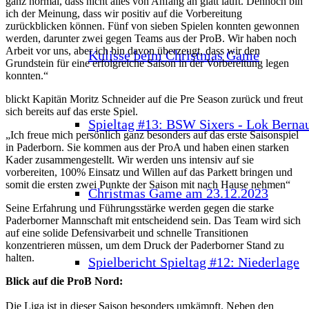
ganz normal, dass nicht alles von Anfang an glatt läuft. Dennoch bin
ich der Meinung, dass wir positiv auf die Vorbereitung
zurückblicken können. Fünf von sieben Spielen konnten gewonnen
werden, darunter zwei gegen Teams aus der ProB. Wir haben noch
Arbeit vor uns, aber ich bin davon überzeugt, dass wir den
Kulisse beim Christmas Game
Grundstein für eine erfolgreiche Saison in der Vorbereitung legen
konnten.“
blickt Kapitän Moritz Schneider auf die Pre Season zurück und freut
sich bereits auf das erste Spiel.
Spieltag #13: BSW Sixers - Lok Berna
„Ich freue mich persönlich ganz besonders auf das erste Saisonspiel
in Paderborn. Sie kommen aus der ProA und haben einen starken
Kader zusammengestellt. Wir werden uns intensiv auf sie
vorbereiten, 100% Einsatz und Willen auf das Parkett bringen und
somit die ersten zwei Punkte der Saison mit nach Hause nehmen“
Christmas Game am 23.12.2023
Seine Erfahrung und Führungsstärke werden gegen die starke
Paderborner Mannschaft mit entscheidend sein. Das Team wird sich
auf eine solide Defensivarbeit und schnelle Transitionen
konzentrieren müssen, um dem Druck der Paderborner Stand zu
halten.
Spielbericht Spieltag #12: Niederlage
Blick auf die ProB Nord:
Die Liga ist in dieser Saison besonders umkämpft. Neben den