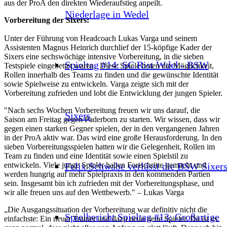
aus der ProA den direkten Wiederaufstieg anpeilt.
Niederlage in Wedel
Vorbereitung der Sixers:
Unter der Führung von Headcoach Lukas Varga und seinem
Assistenten Magnus Heinrich durchlief der 15-köpfige Kader der
Sixers eine sechswöchige intensive Vorbereitung, in die sieben
Spieltag #14: SC Rist Wdel - BSW
Testspiele eingebettet waren. Diese Spiele boten die Möglichkeit,
Rollen innerhalb des Teams zu finden und die gewünschte Identität
sowie Spielweise zu entwickeln. Varga zeigte sich mit der
Vorbereitung zufrieden und lobt die Entwicklung der jungen Spieler.
"Nach sechs Wochen Vorbereitung freuen wir uns darauf, die
Sixers
Saison am Freitag gegen Paderborn zu starten. Wir wissen, dass wir
gegen einen starken Gegner spielen, der in den vergangenen Jahren
in der ProA aktiv war. Das wird eine große Herausforderung. In den
sieben Vorbereitungsspielen hatten wir die Gelegenheit, Rollen im
Team zu finden und eine Identität sowie einen Spielstil zu
Felix Schwabe verlässt die BSW Sixer
entwickeln. Viele junge Spieler haben Fortschritte gemacht und
werden hungrig auf mehr Spielpraxis in den kommenden Partien
sein. Insgesamt bin ich zufrieden mit der Vorbereitungsphase, und
wir alle freuen uns auf den Wettbewerb." – Lukas Varga
„Die Ausgangssituation der Vorbereitung war definitiv nicht die
Spielbericht Spieltag #13: Großartige
einfachste: Ein neuer Trainer und dazu neun neue Spieler. Da ist es