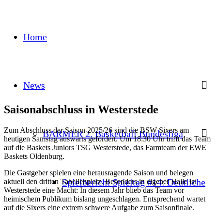
Home
News
Saisonabschluss in Westerstede
Zum Abschluss der Saison 2025/26 sind die BSW Sixers am
BARMER 2. Basketball Bundesliga
heutigen Samstag auswärts gefordert. Um 18:30 Uhr trifft das Team
auf die Baskets Juniors TSG Westerstede, das Farmteam der EWE
Baskets Oldenburg.
Die Gastgeber spielen eine herausragende Saison und belegen
Spielbericht Spieltag #14: Deutliche
aktuell den dritten Tabellenplatz. Besonders in eigener Halle ist
Westerstede eine Macht: In diesem Jahr blieb das Team vor
heimischem Publikum bislang ungeschlagen. Entsprechend wartet
auf die Sixers eine extrem schwere Aufgabe zum Saisonfinale.