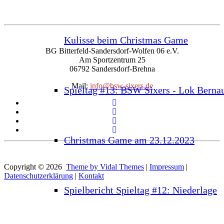
Kulisse beim Christmas Game
BG Bitterfeld-Sandersdorf-Wolfen 06 e.V.
Am Sportzentrum 25
06792 Sandersdorf-Brehna
Mail:
info@bsw-sixers.de
Spieltag #13: BSW Sixers - Lok Berna
Christmas Game am 23.12.2023
Copyright © 2026
Theme by Vidal Themes
|
Impressum
|
Datenschutzerklärung
|
Kontakt
Spielbericht Spieltag #12: Niederlage