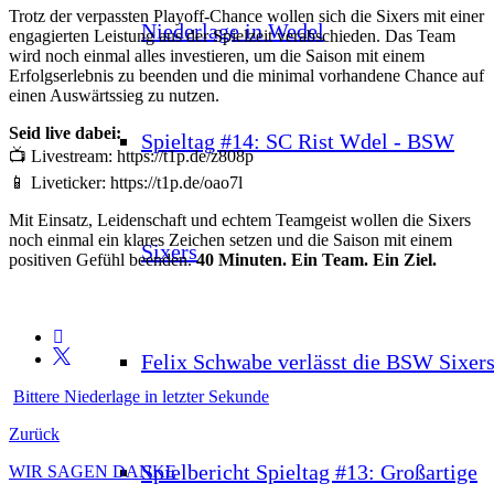
Trotz der verpassten Playoff-Chance wollen sich die Sixers mit einer
Niederlage in Wedel
engagierten Leistung aus der Spielzeit verabschieden. Das Team
wird noch einmal alles investieren, um die Saison mit einem
Erfolgserlebnis zu beenden und die minimal vorhandene Chance auf
einen Auswärtssieg zu nutzen.
Seid live dabei:
Spieltag #14: SC Rist Wdel - BSW
📺 Livestream: https://t1p.de/z808p
📱 Liveticker: https://t1p.de/oao7l
Mit Einsatz, Leidenschaft und echtem Teamgeist wollen die Sixers
noch einmal ein klares Zeichen setzen und die Saison mit einem
Sixers
positiven Gefühl beenden.
40 Minuten. Ein Team. Ein Ziel.
Felix Schwabe verlässt die BSW Sixer
Bittere Niederlage in letzter Sekunde
Zurück
Spielbericht Spieltag #13: Großartige
WIR SAGEN DANKE