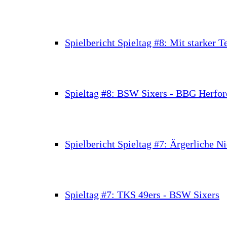
Spielbericht Spieltag #8: Mit starker
Spieltag #8: BSW Sixers - BBG Herfor
Spielbericht Spieltag #7: Ärgerliche N
Spieltag #7: TKS 49ers - BSW Sixers