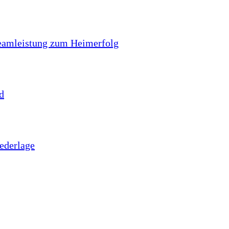
 Teamleistung zum Heimerfolg
d
iederlage