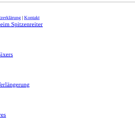
zerklärung
|
Kontakt
beim Spitzenreiter
ixers
Verlängerung
ves