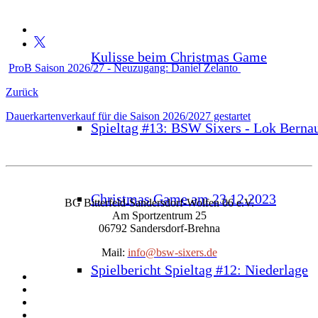
Kulisse beim Christmas Game
ProB Saison 2026/27 - Neuzugang: Daniel Zelanto
Zurück
Dauerkartenverkauf für die Saison 2026/2027 gestartet
Spieltag #13: BSW Sixers - Lok Berna
Christmas Game am 23.12.2023
BG Bitterfeld-Sandersdorf-Wolfen 06 e.V.
Am Sportzentrum 25
06792 Sandersdorf-Brehna
Mail:
info@bsw-sixers.de
Spielbericht Spieltag #12: Niederlage