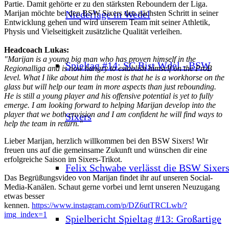
Partie. Damit gehörte er zu den stärksten Reboundern der Liga.
Niederlage in Wedel
Marijan möchte bei den BSW Sixers den nächsten Schritt in seiner
Entwicklung gehen und wird unserem Team mit seiner Athletik,
Physis und Vielseitigkeit zusätzliche Qualität verleihen.
Headcoach Lukas:
"Marijan is a young big man who has proven himself in the
Spieltag #14: SC Rist Wdel - BSW
Regionalliga and is now hungry to establish himself on the ProB
level. What I like about him the most is that he is a workhorse on the
glass but will help our team in more aspects than just rebounding.
He is still a young player and his offensive potential is yet to fully
emerge. I am looking forward to helping Marijan develop into the
player that we both envision and I am confident he will find ways to
Sixers
help the team in return."
Lieber Marijan, herzlich willkommen bei den BSW Sixers! Wir
freuen uns auf die gemeinsame Zukunft und wünschen dir eine
erfolgreiche Saison im Sixers-Trikot.
Felix Schwabe verlässt die BSW Sixer
Das Begrüßungsvideo von Marijan findet ihr auf unseren Social-
Media-Kanälen. Schaut gerne vorbei und lernt unseren Neuzugang
etwas besser
kennen.
https://www.instagram.com/p/DZ6utTRCLwb/?
img_index=1
Spielbericht Spieltag #13: Großartige