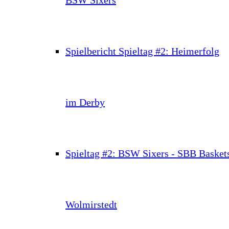
Spielbericht Spieltag #2: Heimerfolg
im Derby
Spieltag #2: BSW Sixers - SBB Basket
Wolmirstedt