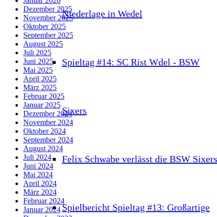
Januar 2026
Dezember 2025
Niederlage in Wedel
November 2025
Oktober 2025
September 2025
August 2025
Juli 2025
Spieltag #14: SC Rist Wdel - BSW
Juni 2025
Mai 2025
April 2025
März 2025
Februar 2025
Januar 2025
Sixers
Dezember 2024
November 2024
Oktober 2024
September 2024
August 2024
Juli 2024
Felix Schwabe verlässt die BSW Sixer
Juni 2024
Mai 2024
April 2024
März 2024
Februar 2024
Spielbericht Spieltag #13: Großartige
Januar 2024