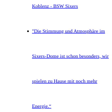
Koblenz - BSW Sixers
"Die Stimmung und Atmosphäre im
Sixers-Dome ist schon besonders, wir
spielen zu Hause mit noch mehr
Energie.“