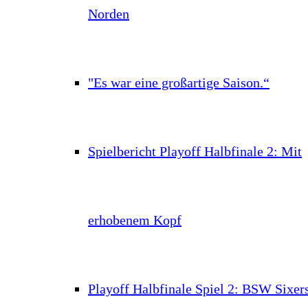
Norden
"Es war eine großartige Saison.“
Spielbericht Playoff Halbfinale 2: Mit
erhobenem Kopf
Playoff Halbfinale Spiel 2: BSW Sixer