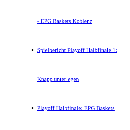
- EPG Baskets Koblenz
Spielbericht Playoff Halbfinale 1:
Knapp unterlegen
Playoff Halbfinale: EPG Baskets