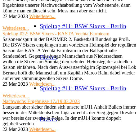
Ergebnisse unserer Nachwuchsabteilung vom Wochenende, dann
könnte man enttäuscht sein. Muss man aber gar nicht.
27 Mar 2023
Weiterlesen...
Spieltag #11: BSW Sixers - Berlin
Weiterlesen...
Spieltag #22: BSW Sixers - RASTA Vechta Farmteam
Saisonendspurt in der BARMER 2. Basketball Bundesliga ProB.
Die BSW Sixers empfangen zum vorletzten Heimspiel der regulären
Saison das RASTA Vechta Farmteam in der Ballsporthalle
Sandersdorf. Gegen die junge Mannschaft aus Niedersachsen
Braves
wollen die Sixers am Sonntag den zehnten Heimsieg der aktuellen
Saison einfahren. Nach dem Auswärtserfolg im Spitzenspiel bei Lok
Bernau hofft die Mannschaft um Kapitän Marco Rahn dabei wieder
auf einen stimmungsvollen Sixers-Dome.
23 Mar 2023
Weiterlesen...
Spieltag #11: BSW Sixers - Berlin
Weiterlesen...
Nachwuchs-Ergebnisse 17./19.03.2023
Langsam aber sicher finden sich unsere mU11 Anhalt Ballers immer
besser in der Mitteldeutschen Liga zurecht - der Sieg gegen Dresden
war bereits der zweite in Folge. In der mU14 konnte doppelt
Braves
gejubelt werden.
22 Mar 2023
Weiterlesen...