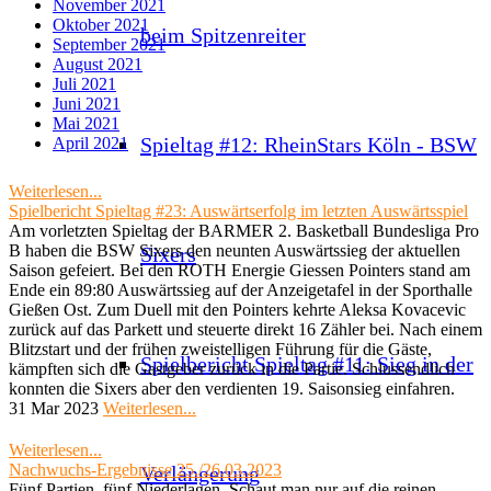
November 2021
Oktober 2021
beim Spitzenreiter
September 2021
August 2021
Juli 2021
Juni 2021
Mai 2021
Spieltag #12: RheinStars Köln - BSW
April 2021
Weiterlesen...
Spielbericht Spieltag #23: Auswärtserfolg im letzten Auswärtsspiel
Am vorletzten Spieltag der BARMER 2. Basketball Bundesliga Pro
B haben die BSW Sixers den neunten Auswärtssieg der aktuellen
Sixers
Saison gefeiert. Bei den ROTH Energie Giessen Pointers stand am
Ende ein 89:80 Auswärtssieg auf der Anzeigetafel in der Sporthalle
Gießen Ost. Zum Duell mit den Pointers kehrte Aleksa Kovacevic
zurück auf das Parkett und steuerte direkt 16 Zähler bei. Nach einem
Blitzstart und der frühen zweistelligen Führung für die Gäste,
Spielbericht Spieltag #11: Sieg in der
kämpften sich die Gastgeber zurück in die Partie. Schlussendlich
konnten die Sixers aber den verdienten 19. Saisonsieg einfahren.
31 Mar 2023
Weiterlesen...
Weiterlesen...
Nachwuchs-Ergebnisse 25./26.03.2023
Verlängerung
Fünf Partien, fünf Niederlagen. Schaut man nur auf die reinen