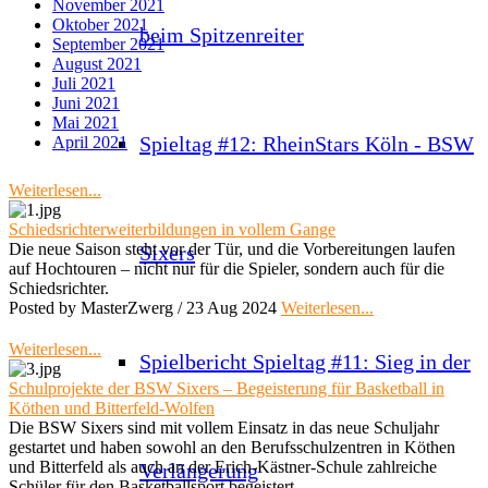
November 2021
Oktober 2021
beim Spitzenreiter
September 2021
August 2021
Juli 2021
Juni 2021
Mai 2021
Spieltag #12: RheinStars Köln - BSW
April 2021
Weiterlesen...
Schiedsrichterweiterbildungen in vollem Gange
Die neue Saison steht vor der Tür, und die Vorbereitungen laufen
Sixers
auf Hochtouren – nicht nur für die Spieler, sondern auch für die
Schiedsrichter.
Posted by MasterZwerg /
23 Aug 2024
Weiterlesen...
Weiterlesen...
Spielbericht Spieltag #11: Sieg in der
Schulprojekte der BSW Sixers – Begeisterung für Basketball in
Köthen und Bitterfeld-Wolfen
Die BSW Sixers sind mit vollem Einsatz in das neue Schuljahr
gestartet und haben sowohl an den Berufsschulzentren in Köthen
und Bitterfeld als auch an der Erich-Kästner-Schule zahlreiche
Verlängerung
Schüler für den Basketballsport begeistert.