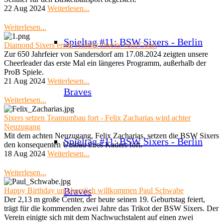
22 Aug 2024
Weiterlesen...
Weiterlesen...
Spieltag #11: BSW Sixers - Berlin
Diamond Sixers erster Auftritt abseits vom Court
Zur 650 Jahrfeier von Sandersdorf am 17.08.2024 zeigten unsere
Cheerleader das erste Mal ein längeres Programm, außerhalb der
ProB Spiele.
21 Aug 2024
Weiterlesen...
Braves
Weiterlesen...
Sixers setzen Teamumbau fort - Felix Zacharias wird achter
Neuzugang
Mit dem achten Neuzugang, Felix Zacharias, setzen die BSW Sixers
Spieltag #11: BSW Sixers - Berlin
den konsequenten Umbau ihres Kaders fort.
18 Aug 2024
Weiterlesen...
Weiterlesen...
Braves
Happy Birthday und herzlich willkommen Paul Schwabe
Der 2,13 m große Center, der heute seinen 19. Geburtstag feiert,
trägt für die kommenden zwei Jahre das Trikot der BSW Sixers. Der
Verein einigte sich mit dem Nachwuchstalent auf einen zwei