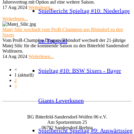
Jahresvertrag mit Option auf eine weitere Saison.
17 Aug 2024
Weiterlesen...
Spielbericht Spieltag #10: Niederlage
Weiterlesen...
Matej Silic wechselt vom ProB-Champion aus Rhöndorf zu den
Sixers
im Topspiel
Vom ProB-Champion Dragons Rhöndorf wechselt der 21-jährige
Matej Silic für die kommende Saison zu den Bitterfeld Sandersdorf
Wolfenern.
14 Aug 2024
Weiterlesen...
<
Spieltag #10: BSW Sixers - Bayer
1
(aktuell)
2
>
Giants Leverkusen
BG Bitterfeld-Sandersdorf-Wolfen 06 e.V.
Am Sportzentrum 25
06792 Sandersdorf-Brehna
Spielbericht Spieltag #9: Auswärtssieg