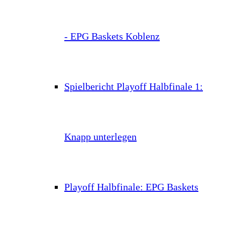
- EPG Baskets Koblenz
Spielbericht Playoff Halbfinale 1:
Knapp unterlegen
Playoff Halbfinale: EPG Baskets