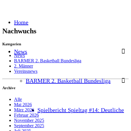
Home
Nachwuchs
Kategorien
News
News
BARMER 2. Basketball Bundesliga
2. Männer
Vereinsnews
BARMER 2. Basketball Bundesliga
Archive
Alle
Mai 2026
Spielbericht Spieltag #14: Deutliche
März 2026
Februar 2026
November 2025
September 2025
Juli 2025