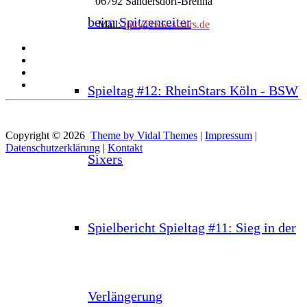
06792 Sandersdorf-Brehna
beim Spitzenreiter
Mail:
info@bsw-sixers.de
Spieltag #12: RheinStars Köln - BSW
Copyright © 2026
Theme by Vidal Themes
|
Impressum
|
Datenschutzerklärung
|
Kontakt
Sixers
Spielbericht Spieltag #11: Sieg in der
Verlängerung