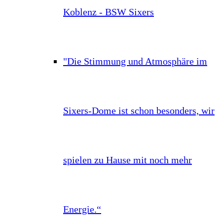
Koblenz - BSW Sixers
"Die Stimmung und Atmosphäre im
Sixers-Dome ist schon besonders, wir
spielen zu Hause mit noch mehr
Energie.“