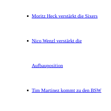
Moritz Heck verstärkt die Sixers
Nico Wenzl verstärkt die
Aufbauposition
Tim Martinez kommt zu den BSW