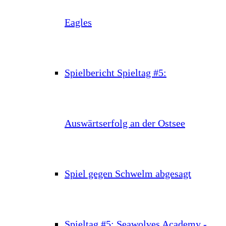
Eagles
Spielbericht Spieltag #5:
Auswärtserfolg an der Ostsee
Spiel gegen Schwelm abgesagt
Spieltag #5: Seawolves Academy -