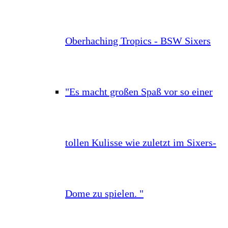
Oberhaching Tropics - BSW Sixers
"Es macht großen Spaß vor so einer
tollen Kulisse wie zuletzt im Sixers-
Dome zu spielen. "