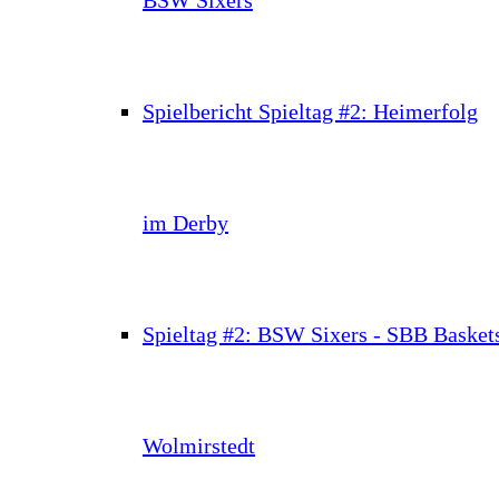
Spielbericht Spieltag #2: Heimerfolg
im Derby
Spieltag #2: BSW Sixers - SBB Basket
Wolmirstedt