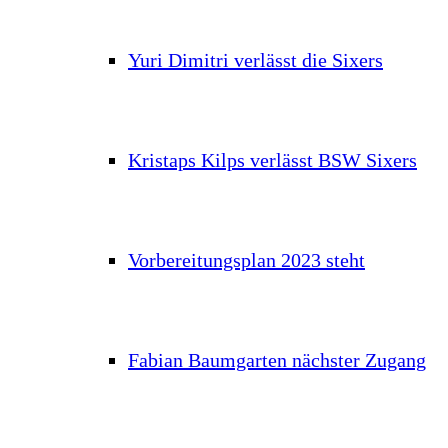
Yuri Dimitri verlässt die Sixers
Kristaps Kilps verlässt BSW Sixers
Vorbereitungsplan 2023 steht
Fabian Baumgarten nächster Zugang