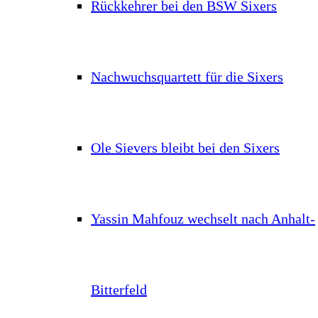
Rückkehrer bei den BSW Sixers
Nachwuchsquartett für die Sixers
Ole Sievers bleibt bei den Sixers
Yassin Mahfouz wechselt nach Anhalt-
Bitterfeld