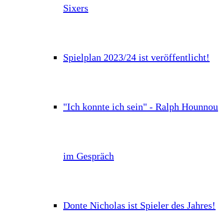
Sixers
Spielplan 2023/24 ist veröffentlicht!
"Ich konnte ich sein" - Ralph Hounnou
im Gespräch
Donte Nicholas ist Spieler des Jahres!