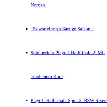
Norden
"Es war eine großartige Saison.“
Spielbericht Playoff Halbfinale 2: Mit
erhobenem Kopf
Playoff Halbfinale Spiel 2: BSW Sixer