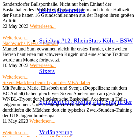
Sandersdorfer Ballsporthalle. Nicht nur beim Einlauf der
beim Spitzenreiter
Basketballer des ProB-Playoffspiels, sondern auch in der Halbzeit
der Partie hatten 16 Grundschülerinnen aus der Region ihren großen
Auftritt.
22 May 2023
Weiterlesen...
Weiterlesen...
Spieltag #12: RheinStars Köln - BSW
Nachwuchs-News: 16.05.23
Manuel und Sam gewannen gleich ihr erstes Turnier, die zweiten
Herren hantierten mit schweren Kugeln und eine schöne Tradition
wurde am Montag fortgesetzt.
16 May 2023
Weiterlesen...
Sixers
Weiterlesen...
Sixers-Mädchen beim Tryout der MBA dabei
Mit Paulina, Marie, Elisabeth und Svenja (Doppellizenz mit dem
BC Anhalt) haben gleich vier Sixers-Spielerinnen am gestrigen
WNBL-Tryout der Mitteldeutsche Basketball Academy in Halle
Spielbericht Spieltag #11: Sieg in der
teilgenommen. Unter Leitung von Trainerin Sandra Rosanke
durchliefen die Mädchen dort ein typisches Zwei-Stunden-Training
der U18-Jugendbundesliga.
11 May 2023
Weiterlesen...
Verlängerung
Weiterlesen...