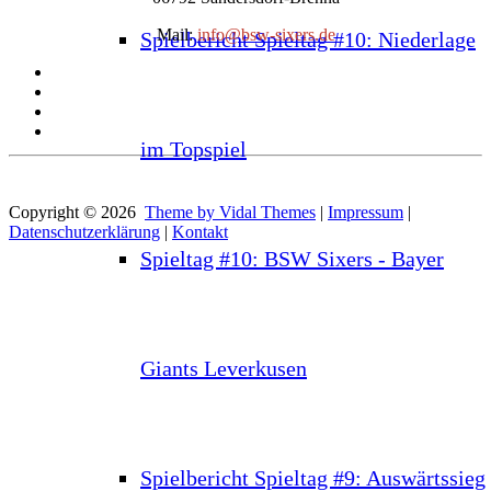
Mail:
info@bsw-sixers.de
Spielbericht Spieltag #10: Niederlage
im Topspiel
Copyright © 2026
Theme by Vidal Themes
|
Impressum
|
Datenschutzerklärung
|
Kontakt
Spieltag #10: BSW Sixers - Bayer
Giants Leverkusen
Spielbericht Spieltag #9: Auswärtssieg