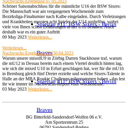
Nachwuchs-Ergebnisse 07.05.2023
Schöner Saisonabschluss für die männliche U16 der BSW Sixers:
Die Mannschaft war am vergangenen Wochenende zum
Bezirksliga-Finalturnier nach Kalbe eingeladen. Durch Verletzungen
und Krankheiten mussten acht Spieler der U14 aushelfen, wobei
Spieltag #11: BSW Sixers - Berlin
viele von Ihnen schon Erfahrungen in der U16 besaßen. Auch
deshalb war es ein guter Auftritt
09 May 2023
Weiterlesen...
Weiterlesen...
Braves
Nachwuchs-Ergebnisse 29./30.04.2023
Warum unsere mixedU9 in Zörbig Darren Stackhouse traf, warum
die mU12 in Dessau bereits nach einem Viertel deutlich hinten lag,
wie sich die mixed U10 in Erfurt geschlagen hat, wer für die mU16
in Bernburg gleich fünf Dreier erzielte und welche Sixers-Talente in
Halle an der MBA Rookie Challenge teilgenommen haben - das lest
Spieltag #11: BSW Sixers - Berlin
ihr wie immer im Nachwuchs-Report vom Wochenende.
03 May 2023
Weiterlesen...
Braves
BG Bitterfeld-Sandersdorf-Wolfen 06 e.V.
Am Sportzentrum 25
06792 Sandersdorf-Brehna