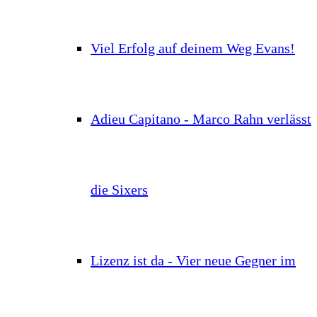
Viel Erfolg auf deinem Weg Evans!
Adieu Capitano - Marco Rahn verlässt
die Sixers
Lizenz ist da - Vier neue Gegner im