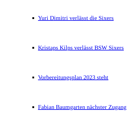
Yuri Dimitri verlässt die Sixers
Kristaps Kilps verlässt BSW Sixers
Vorbereitungsplan 2023 steht
Fabian Baumgarten nächster Zugang