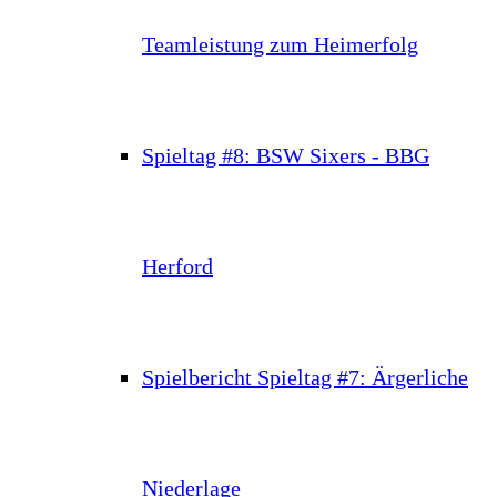
Teamleistung zum Heimerfolg
Spieltag #8: BSW Sixers - BBG
Herford
Spielbericht Spieltag #7: Ärgerliche
Niederlage