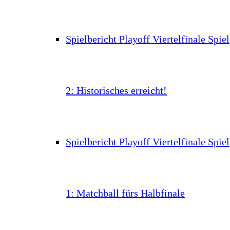
Spielbericht Playoff Viertelfinale Spiel
2: Historisches erreicht!
Spielbericht Playoff Viertelfinale Spiel
1: Matchball fürs Halbfinale