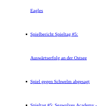
Eagles
Spielbericht Spieltag #5:
Auswärtserfolg an der Ostsee
Spiel gegen Schwelm abgesagt
Spieltag #5: Seawolves Academy -