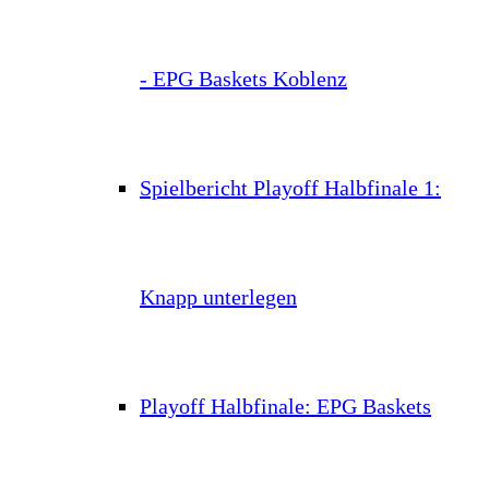
- EPG Baskets Koblenz
Spielbericht Playoff Halbfinale 1:
Knapp unterlegen
Playoff Halbfinale: EPG Baskets