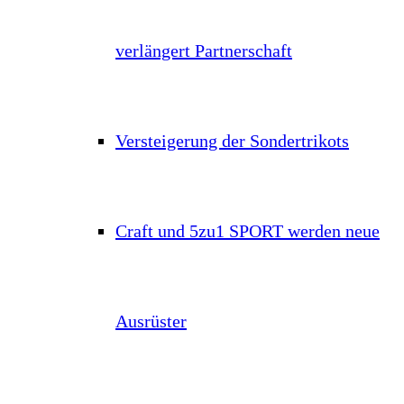
verlängert Partnerschaft
Versteigerung der Sondertrikots
Craft und 5zu1 SPORT werden neue
Ausrüster