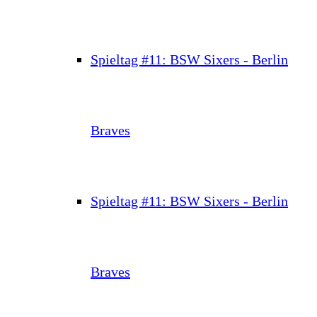
Spieltag #11: BSW Sixers - Berlin
Braves
Spieltag #11: BSW Sixers - Berlin
Braves