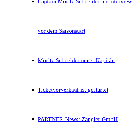
Captain Moritz Schneider im Interview
vor dem Saisonstart
Moritz Schneider neuer Kapitän
Ticketvorverkauf ist gestartet
PARTNER-News: Zängler GmbH