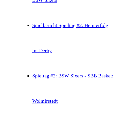
Spielbericht Spieltag #2: Heimerfolg
im Derby
Spieltag #2: BSW Sixers - SBB Basket
Wolmirstedt