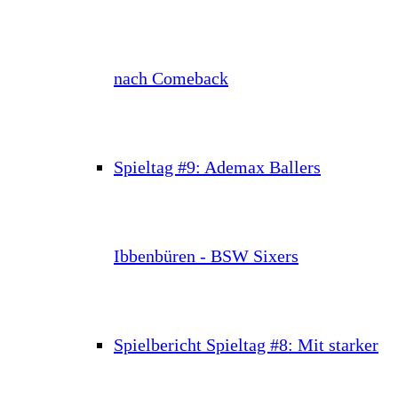
nach Comeback
Spieltag #9: Ademax Ballers
Ibbenbüren - BSW Sixers
Spielbericht Spieltag #8: Mit starker