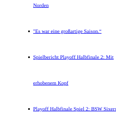
Norden
"Es war eine großartige Saison.“
Spielbericht Playoff Halbfinale 2: Mit
erhobenem Kopf
Playoff Halbfinale Spiel 2: BSW Sixer