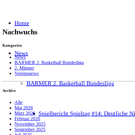
Home
Nachwuchs
Kategorien
News
News
BARMER 2. Basketball Bundesliga
2. Männer
Vereinsnews
BARMER 2. Basketball Bundesliga
Archive
Alle
Mai 2026
Spielbericht Spieltag #14: Deutliche N
März 2026
Februar 2026
November 2025
September 2025
Juli 2025