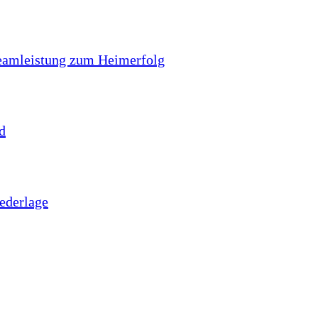
 Teamleistung zum Heimerfolg
d
iederlage