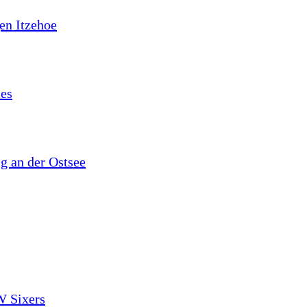
en Itzehoe
les
lg an der Ostsee
W Sixers