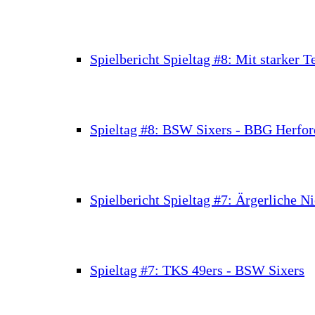
Spielbericht Spieltag #8: Mit starker
Spieltag #8: BSW Sixers - BBG Herfor
Spielbericht Spieltag #7: Ärgerliche N
Spieltag #7: TKS 49ers - BSW Sixers