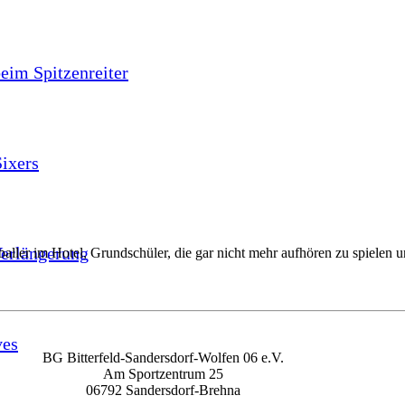
beim Spitzenreiter
ixers
Verlängerung
ller im Hotel, Grundschüler, die gar nicht mehr aufhören zu spielen 
ves
BG Bitterfeld-Sandersdorf-Wolfen 06 e.V.
Am Sportzentrum 25
06792 Sandersdorf-Brehna