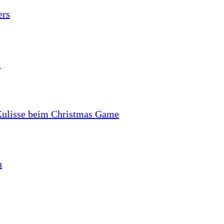
ers
s
 Kulisse beim Christmas Game
u