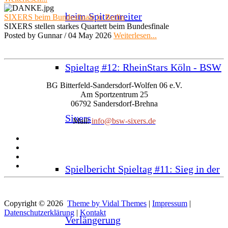
beim Spitzenreiter
SIXERS beim Bundesfinale in Berlin
SIXERS stellen starkes Quartett beim Bundesfinale
Posted by Gunnar /
04 May 2026
Weiterlesen...
Spieltag #12: RheinStars Köln - BSW
BG Bitterfeld-Sandersdorf-Wolfen 06 e.V.
Am Sportzentrum 25
06792 Sandersdorf-Brehna
Sixers
Mail:
info@bsw-sixers.de
Spielbericht Spieltag #11: Sieg in der
Copyright © 2026
Theme by Vidal Themes
|
Impressum
|
Datenschutzerklärung
|
Kontakt
Verlängerung