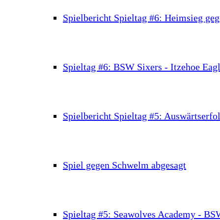
Spielbericht Spieltag #6: Heimsieg geg
Spieltag #6: BSW Sixers - Itzehoe Eag
Spielbericht Spieltag #5: Auswärtserfo
Spiel gegen Schwelm abgesagt
Spieltag #5: Seawolves Academy - BS