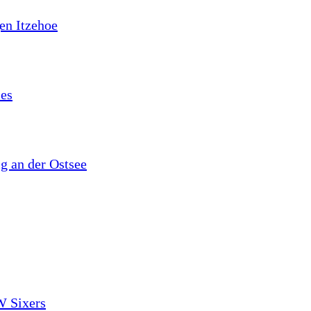
en Itzehoe
les
lg an der Ostsee
W Sixers