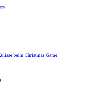
ers
s
 Kulisse beim Christmas Game
u