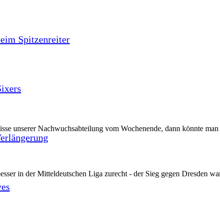
beim Spitzenreiter
ixers
bnisse unserer Nachwuchsabteilung vom Wochenende, dann könnte man e
Verlängerung
sser in der Mitteldeutschen Liga zurecht - der Sieg gegen Dresden war
ves