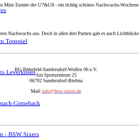
n Mini-Turnier der U7&U8 - ein richtig schönes Nachwuchs-Wochenende
ves
eren Nachwuchs aus. Doch in allen drei Partien gab es auch Lichtblicke
im Topspiel
BG Bitterfeld-Sandersdorf-Wolfen 06 e.V.
nts Leverkusen
Am Sportzentrum 25
06792 Sandersdorf-Brehna
Mail:
info@bsw-sixers.de
g nach Comeback
en - BSW Sixers