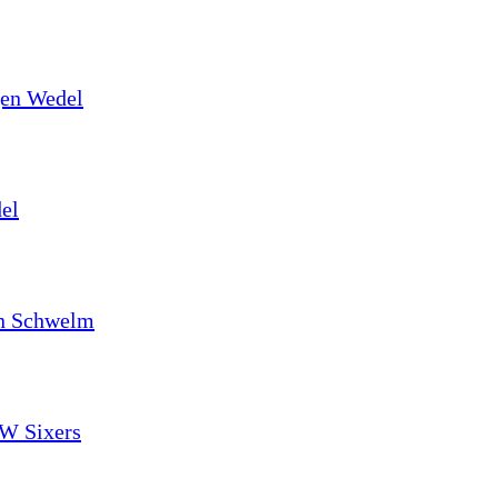
egen Wedel
el
 in Schwelm
SW Sixers